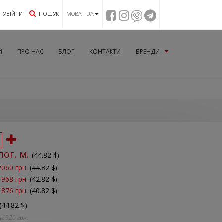
УВIЙТИ
ПОШУК
МОВА UA
И
ПРО НАС
БЛОГ
КОНТАКТИ
БРЕНДИ
пог. м.
(
44.82
$)
2060 грн.
(44.82 $)
1968 грн.
(42.82 $)
1876 грн.
(40.82 $)
(44.82 $)
те
920
грн.