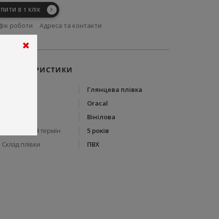
УПИТИ В 1 КЛІК
фік роботи
Адреса та контакти
ХАРАКТЕРИСТИКИ
Тип
Глянцева плівка
Бренд
Oracal
Тип плівки
Вінілова
Гарантійний термін
5 років
Склад плівки
ПВХ