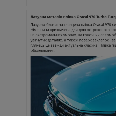
Лазурна металік плівка Oracal 970 Turbo Turq
Лазурно-блакитна глянцева плівка Oracal 970 се
Німеччини призначена для довгострокового зов
і в екстремальних умовах, на гоночних автомобі
увігнутих деталях, а також поверх заклепок і з
глянець це завжди актуальна класика. Плівка пі
обклеювання.