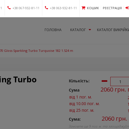
11
+38 067-932-81-11
+38 063-932-81-11
КОШИК
РЕЄСТРАЦІЯ
ГОЛОВНА
КАТАЛОГ
КАТАЛОГ ВИКРІЙК
70 Gloss Sparkling Turbo Turquoise 182 1.524 m
ing Turbo
Кількість:
2060
грн. 
Сума
від 1 пог. м.
від 10.00 пог. м.
від 25 пог. м.
2060
грн.
Сума:
Замовте ще
9
пог. м. та заощаджуй