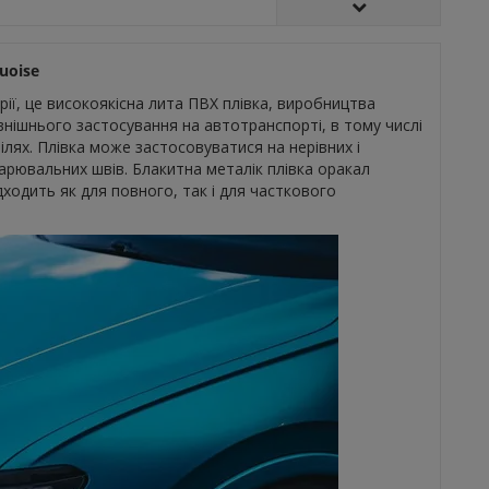
uoise
рії, це високоякісна лита ПВХ плівка, виробництва
нішнього застосування на автотранспорті, в тому числі
лях. Плівка може застосовуватися на нерівних і
варювальних швів. Блакитна металік плівка оракал
дходить як для повного, так і для часткового