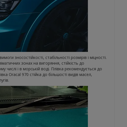
имоги зносостійкості, стабільності розмірів і міцності.
іматичних зонах на вигоряння, стійкість до
му числі і в морській воді. Плівка рекомендується до
івка Oracal 970 стійка до більшості видів масел,
угів.