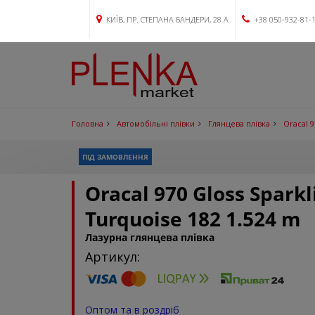
КИЇВ, ПР. СТЕПАНА БАНДЕРИ, 28 А
+38 050-932-81-
Головна
Автомобільні плівки
Глянцева плівка
Oracal 9
ПІД ЗАМОВЛЕННЯ
Oracal 970 Gloss Sparkl
Turquoise 182 1.524 m
Лазурна глянцева плівка
Артикул:
Оптом та в роздріб