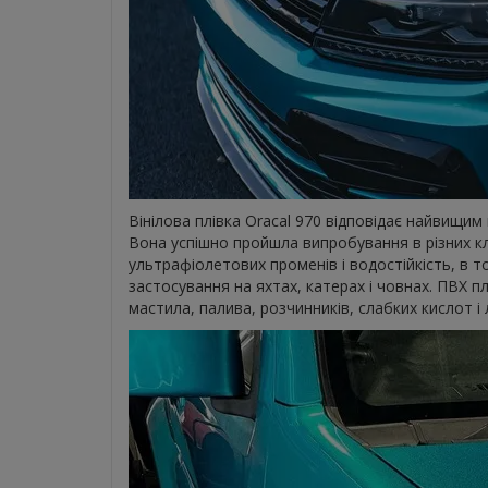
Вінілова плівка Oracal 970 відповідає найвищим в
Вона успішно пройшла випробування в різних кл
ультрафіолетових променів і водостійкість, в то
застосування на яхтах, катерах і човнах. ПВХ пл
мастила, палива, розчинників, слабких кислот і л