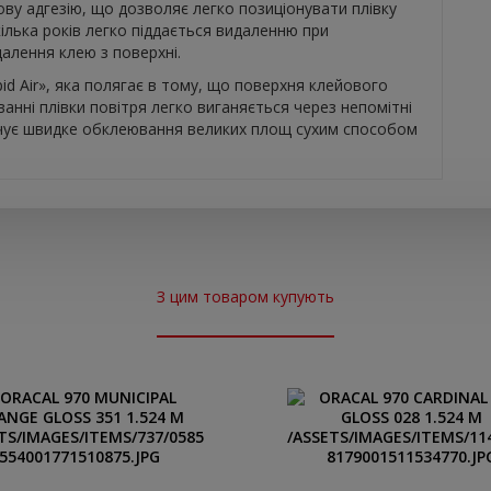
ву адгезію, що дозволяє легко позиціонувати плівку
кілька років легко піддається видаленню при
далення клею з поверхні.
d Air», яка полягає в тому, що поверхня клейового
анні плівки повітря легко виганяється через непомітні
чує швидке обклеювання великих площ сухим способом
З цим товаром купують