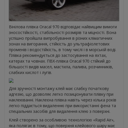
Вінілова плівка Oracal 970 відповідає найвищим вимоги
зносостійкості, стабільності розмірів та міцності. Вона
успішно пройшла випробування в різних кліматичних
зонах на вигорання, стійкість до ультрафіолетових
променів і водостійкість, в тому числі і в морській воді.
Плівка рекомендується до застосування на яхтах,
катерах та човнах. ПВХ-плівка Oracal 970 стійкий до
більшості видів масел, мастила, палива, розчинників,
слабких кислот і лугів.
Для зручності монтажу клей має слабку початкову
адгезію, що дозволяє легко позиціонувати плівку при
наклеюванні. Наклеєна плівка навіть через кілька років
легко піддається видаленню при використанні фена та
спеціальних засобів для видалення клею з поверхні.
Клей створено за особливою технологією «Rapid Air»,
яка полягає в тому, що поверхня клейового шару має