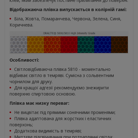
клей, який забезпечує постійне прилипання до поверхні.
Відображаюча плівка випускається в колірній гамі:
Біла, Жовта, Помаранчева, Червона, Зелена, Синя,
Коричнева.
Особливості:
Світловідбиваюча плівка 5810 - моментально
відбиває світло в темряві. Сумісна з сольвентним
чорнилом для друку.
Для кращої адгезії рекомендуємо знежирити
поверхню спиртовою основою.
Плівка має низку переваг:
Не вицвітає під прямими сонячними променями;
Плівка адаптована для жорстких і еластичних
поверхонь;
Додаткова видимість в темряві;
Миттєве підсвічування при потраплянні світла;