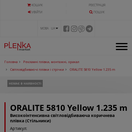
КОШИК
РЕЄСТРАЦІЯ
УВIЙТИ
ПОШУК
МОВА UA
Головна
Рекламні плівки, монтажні, оракал
Світловідбиваючі плівки і стрічки
ORALITE 5810 Yellow 1.235 m
НЕМАЄ В НАЯВНОСТІ
ORALITE 5810 Yellow 1.235 m
Високоінтенсивна світловідбиваюча коричнева
плівка (Стільники)
Артикул: