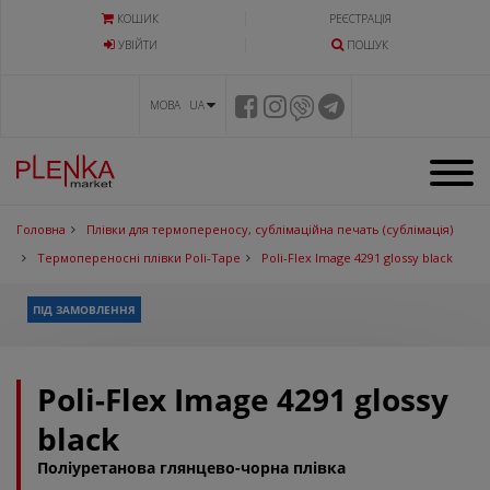
КОШИК
РЕЄСТРАЦІЯ
УВIЙТИ
ПОШУК
МОВА UA
Головна
Плівки для термопереносу, сублімаційна печать (сублімація)
Термопереносні плівки Poli-Tape
Poli-Flex Image 4291 glossy black
ПІД ЗАМОВЛЕННЯ
Poli-Flex Image 4291 glossy
black
Поліуретанова глянцево-чорна плівка