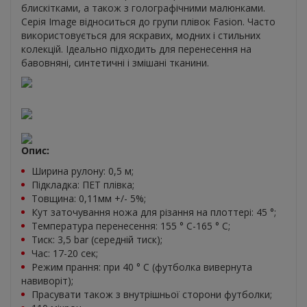
блискітками, а також з голографічними малюнками.
Серія Image відноситься до групи плівок Fasion. Часто
використовується для яскравих, модних і стильних
колекцій. Ідеально підходить для перенесення на
бавовняні, синтетичні і змішані тканини.
Опис:
Ширина рулону: 0,5 м;
Підкладка: ПЕТ плівка;
Товщина: 0,11мм +/- 5%;
Кут заточування ножа для різання на плоттері: 45 °;
Температура перенесення: 155 ° С-165 ° С;
Тиск: 3,5 bar (середній тиск);
Час: 17-20 сек;
Режим прання: при 40 ° С (футболка вивернута
навиворіт);
Прасувати також з внутрішньої сторони футболки;