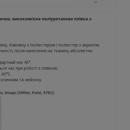
стична, високоякісна поліуретанова плівка з
вну, бавовну з поліестером і поліестер з акрилом.
ичності, після нанесення на тканину абсолютно
артний ніж 45°.
ся час при роботі з плівкою.
 60°С.
соченням та нейлону.