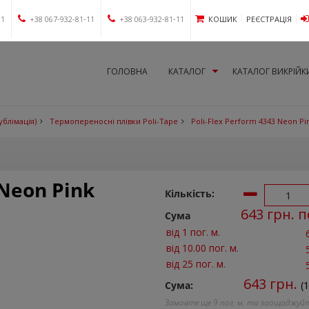
11
+38 067-932-81-11
+38 063-932-81-11
КОШИК
РЕЄСТРАЦІЯ
ГОЛОВНА
КАТАЛОГ
КАТАЛОГ ВИКРІЙК
ублімація)
Термопереносні плівки Poli-Tape
Poli-Flex Perform 4343 Neon Pi
 Neon Pink
Кількість:
643
грн. п
Сума
від 1 пог. м.
від 10.00 пог. м.
від 25 пог. м.
643
грн.
Сума:
(
Замовте ще
9
пог. м. та заощаджуй