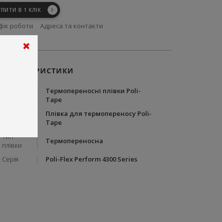
УПИТИ В 1 КЛІК
фік роботи
Адреса та контакти
ХАРАКТЕРИСТИКИ
Термопереносні плівки Poli-
Тип
Tape
Плівка для термопереносу Poli-
Бренд
Tape
Тип
Термопереносна
плівки
Серія
Poli-Flex Perform 4300 Series