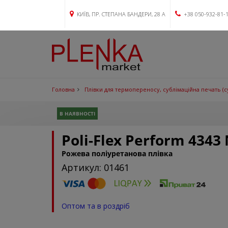
КИЇВ, ПР. СТЕПАНА БАНДЕРИ, 28 А
+38 050-932-81-
Головна
Плівки для термопереносу, сублімаційна печать (с
В НАЯВНОСТІ
Poli-Flex Perform 4343
Рожева поліуретанова плівка
Артикул: 01461
Оптом та в роздріб