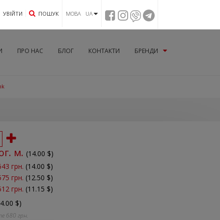
УВIЙТИ
ПОШУК
МОВА UA
И
ПРО НАС
БЛОГ
КОНТАКТИ
БРЕНДИ
nk
ог. м.
(
14.00
$)
643 грн.
(14.00 $)
575 грн.
(12.50 $)
512 грн.
(11.15 $)
14.00 $)
те
680
грн.