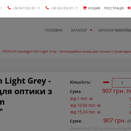
11
+38 067-932-81-11
+38 063-932-81-11
КОШИК
РЕЄСТРАЦІЯ
ГОЛОВНА
КАТАЛОГ
КАТАЛОГ ВИКРІЙК
PROFLEX Headlight Film Light Grey - Антигравійна плівка для оптики з сірим відті
 Light Grey -
Кількість:
для оптики з
907
грн. п
Сума
від 1 пог. м.
 m
від 10.00 пог. м.
ки
від 15.24 пог. м.
907
грн.
Сума:
(
Замовте ще
9
пог. м. та заощаджуй