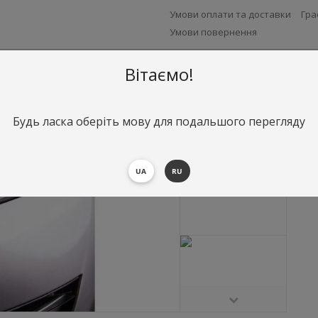
Умови оплати та доставки
Гра
Умови повернення
Вітаємо!
Будь ласка оберіть мову для подальшого перегляду
UA
RU