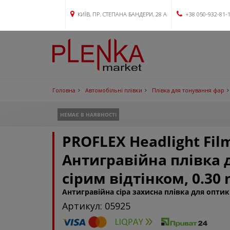
КИЇВ, ПР. СТЕПАНА БАНДЕРИ, 28 А
+38 050-932-81-
Головна
Автомобільні плівки
Плівка для тонування фар
НЕМАЄ В НАЯВНОСТІ
PROFLEX Headlight Film
Антигравійна плівка 
сірим відтінком, 0.30
Антигравійна сіра захисна плівка для опти
Артикул: 05925