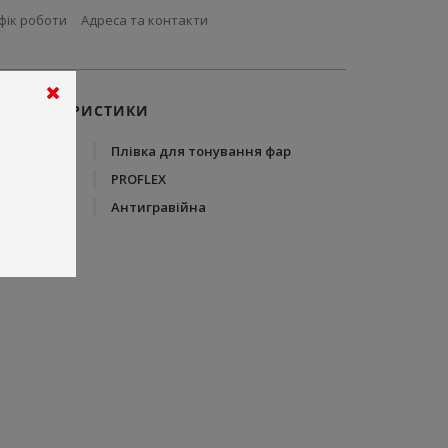
фік роботи
Адреса та контакти
ХАРАКТЕРИСТИКИ
Тип
Плівка для тонування фар
Бренд
PROFLEX
Тип плівки
Антигравійна