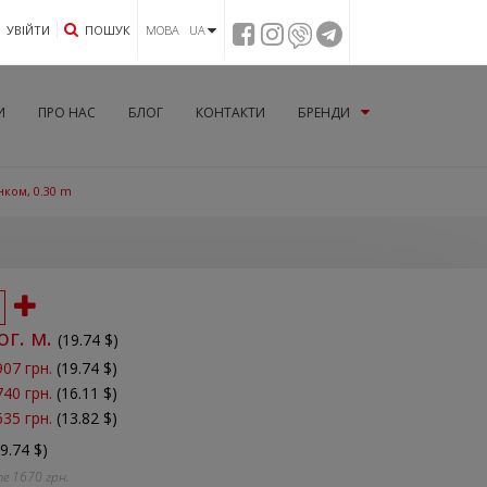
УВIЙТИ
ПОШУК
МОВА UA
И
ПРО НАС
БЛОГ
КОНТАКТИ
БРЕНДИ
нком, 0.30 m
ог. м.
(
19.74
$)
907 грн.
(19.74 $)
740 грн.
(16.11 $)
635 грн.
(13.82 $)
19.74 $)
те
1670
грн.