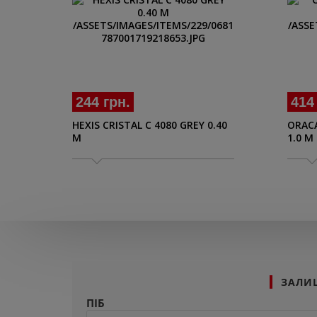
244 грн.
414
HEXIS CRISTAL C 4080 GREY 0.40
ORACA
M
1.0 M
ЗАЛИ
ПІБ