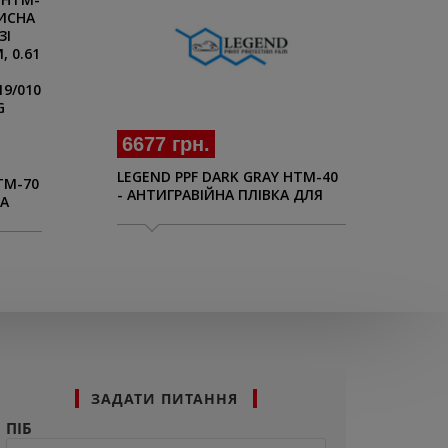
13
6677 грн.
LEG
LEGEND PPF DARK GRAY HTM-40
TM-70
- А
- АНТИГРАВІЙНА ПЛІВКА ДЛЯ
А
ОП
ОПТИКИ З ТЕМНО-СІРИМ
ВІД
ВІДТІНКОМ, 1.524 M
 0.61
ЗАДАТИ ПИТАННЯ
ПІБ