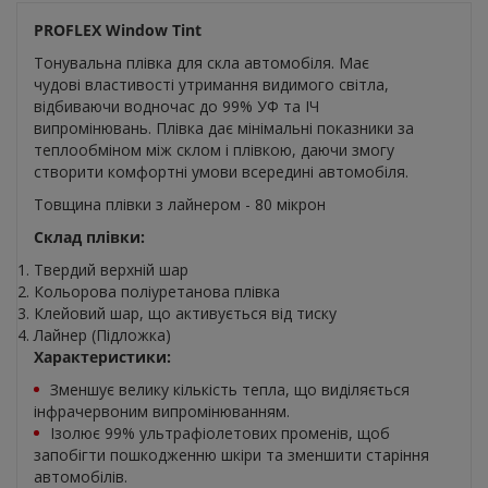
PROFLEX Window Tint
Тонувальна плівка для скла автомобіля. Має
чудові властивості утримання видимого світла,
відбиваючи водночас до 99% УФ та ІЧ
випромінювань. Плівка дає мінімальні показники за
теплообміном між склом і плівкою, даючи змогу
створити комфортні умови всередині автомобіля.
Товщина плівки з лайнером - 80 мікрон
Склад плівки:
Твердий верхній шар
Кольорова поліуретанова плівка
Клейовий шар, що активується від тиску
Лайнер (Підложка)
Характеристики:
Зменшує велику кількість тепла, що виділяється
інфрачервоним випромінюванням.
Ізолює 99% ультрафіолетових променів, щоб
запобігти пошкодженню шкіри та зменшити старіння
автомобілів.