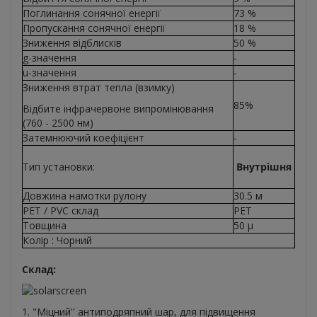
Поглинання сонячної енергії
73 %
Пропускання сонячної енергії
18 %
Зниження відблисків
50 %
g-значення
-
u-значення
-
Зниження втрат тепла (взимку)
85%
Відбите інфрачервоне випромінювання
(760 - 2500 нм)
Затемнюючий коефіцієнт
-
Тип установки:
Внутрішня
Довжина намотки рулону
30.5 м
PET / PVC склад
PET
Товщина
50 μ
Колір : Чорний
Склад:
1. "Міцний'' антиподряпний шар, для підвищення