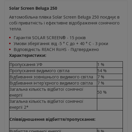
Solar Screen Beluga 250
Автомобільна плівка Solar Screen Beluga 250 поєднує в
собі приватність і ефективне відображення сонячного
тепла.
Гарантія SOLAR SCREEN® - 15 років
Умови зберігання: від -5 ° C до + 40 ° C - 3 роки
Відповідність REACH RoHS - Підтверджено
Характеристики:
Пропускання УФ
1 %
Пропускання видимого світла
54 %
Відбивання зовнішнього видимого світла
7 %
Відбивання інтер'єрного видимого світла
7 %
Загальна кількість відбитої сонячної
50 %
енергії
Загальна кількість відбитої сонячної
енергії 2*
Співвідношення відбиття/пропускання:
Відбиття сонячної енергії
9 %