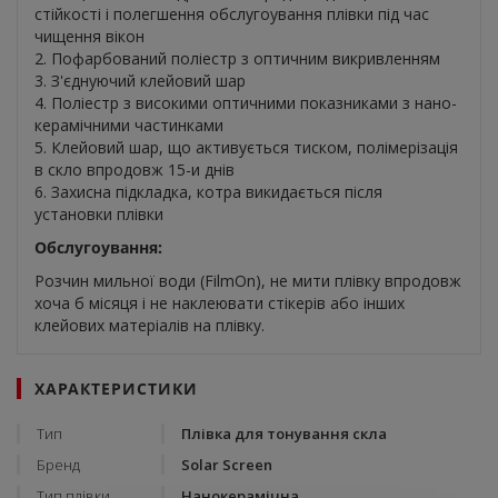
стійкості і полегшення обслугоування плівки під час
чищення вікон
2. Пофарбований поліестр з оптичним викривленням
3. З'єднуючий клейовий шар
4. Поліестр з високими оптичними показниками з нано-
керамічними частинками
5. Клейовий шар, що активується тиском, полімерізація
в скло впродовж 15-и днів
6. Захисна підкладка, котра викидається після
установки плівки
Обслугоування:
Розчин мильної води (FilmOn), не мити плівку впродовж
хоча б місяця і не наклеювати стікерів або інших
клейових матеріалів на плівку.
ХАРАКТЕРИСТИКИ
Тип
Плівка для тонування скла
Бренд
Solar Screen
Тип плівки
Нанокерамічна