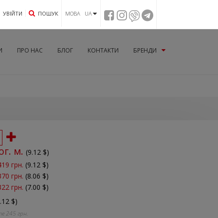
УВIЙТИ
ПОШУК
МОВА UA
И
ПРО НАС
БЛОГ
КОНТАКТИ
БРЕНДИ
ог. м.
(
9.12
$)
419 грн.
(9.12 $)
370 грн.
(8.06 $)
322 грн.
(7.00 $)
.12 $)
те
245
грн.