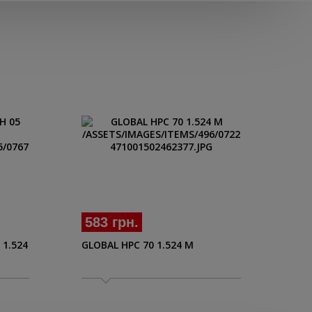
583 грн.
33
 1.524
GLOBAL HPC 70 1.524 M
SOL
CHA