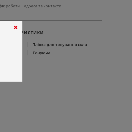
фік роботи
Адреса та контакти
ХАРАКТЕРИСТИКИ
Тип
Плівка для тонування скла
Вид плівки
Тонуюча