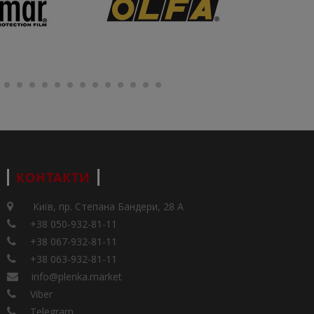
КОНТАКТИ
Київ, пр. Степана Бандери, 28 А
+38 050-932-81-11
+38 067-932-81-11
+38 063-932-81-11
info@plenka.market
Viber
Telegram