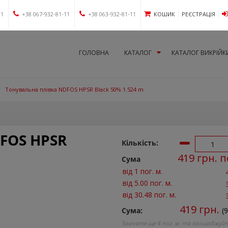
11
+38 067-932-81-11
+38 063-932-81-11
КОШИК
РЕЄСТРАЦІЯ
ГОЛОВНА
КАТАЛОГ
КАТАЛОГ ВИКРІЙК
Тонувальна плівка NDFOS HPSR Black 50% 1.524 m
DFOS HPSR
Кількість:
419
грн. п
Сума
від 1 пог. м.
від 5.00 пог. м.
від 30.48 пог. м.
419
грн.
Сума:
(9
Замовте ще
4
пог. м. та заощаджуй