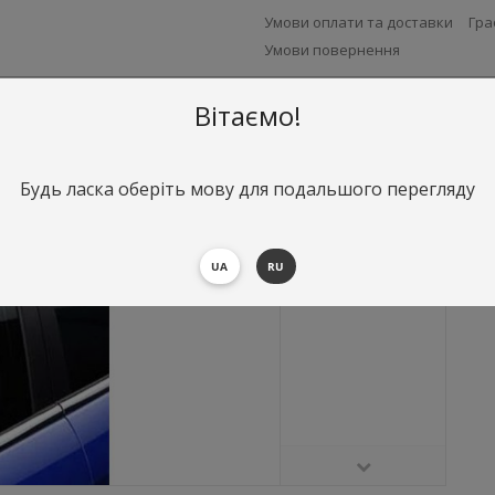
Умови оплати та доставки
Гра
Умови повернення
Вітаємо!
Будь ласка оберіть мову для подальшого перегляду
UA
RU