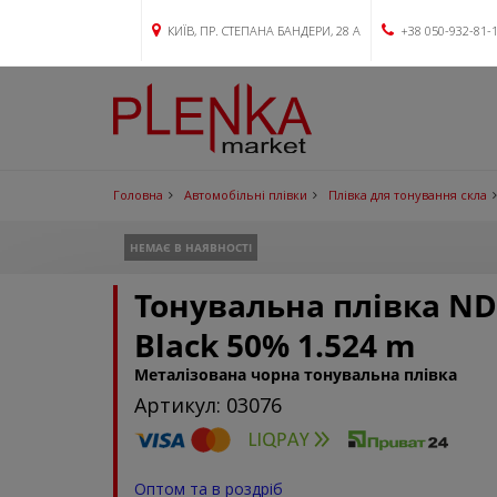
КИЇВ, ПР. СТЕПАНА БАНДЕРИ, 28 А
+38 050-932-81-
Головна
Автомобільні плівки
Плівка для тонування скла
НЕМАЄ В НАЯВНОСТІ
Тонувальна плівка N
Black 50% 1.524 m
Металізована чорна тонувальна плівка
Артикул: 03076
Оптом та в роздріб