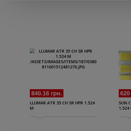
840.16 грн.
620
LLUMAR ATR 35 CH SR HPR 1.524
SUN C
M
1.524