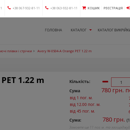
11
+38 067-932-81-11
+38 063-932-81-11
КОШИК
РЕЄСТРАЦІЯ
ГОЛОВНА
КАТАЛОГ
КАТАЛОГ ВИКРІЙК
ючі плівки і стрічки
Avery W-0504-A Orange PET 1.22 m
 PET 1.22 m
Кількість:
780
грн. п
Сума
від 1 пог. м.
від 12.00 пог. м.
від 45 пог. м.
780
грн.
Сума:
(
Замовте ще
11
пог. м. та заощаджу