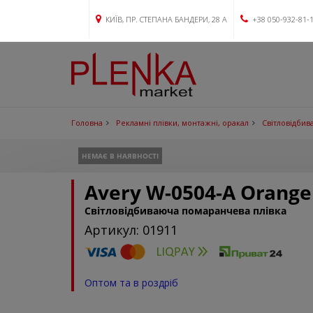
КИЇВ, ПР. СТЕПАНА БАНДЕРИ, 28 А
+38 050-932-81-
Головна
Рекламні плівки, монтажні, оракал
Світловідбива
НЕМАЄ В НАЯВНОСТІ
Avery W-0504-A Orange
Світловідбиваюча помаранчева плівка
Артикул: 01911
Оптом та в роздріб