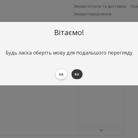
Умови оплати та доставки
Гра
Умови повернення
Вітаємо!
Будь ласка оберіть мову для подальшого перегляду
UA
RU