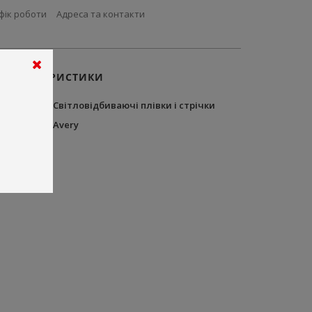
фік роботи
Адреса та контакти
ХАРАКТЕРИСТИКИ
Тип
Світловідбиваючі плівки і стрічки
Бренд
Avery