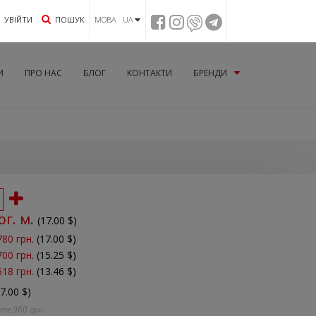
УВIЙТИ
ПОШУК
МОВА UA
И
ПРО НАС
БЛОГ
КОНТАКТИ
БРЕНДИ
ог. м.
(
17.00
$)
780 грн.
(17.00 $)
700 грн.
(15.25 $)
618 грн.
(13.46 $)
17.00 $)
йте
960
грн.