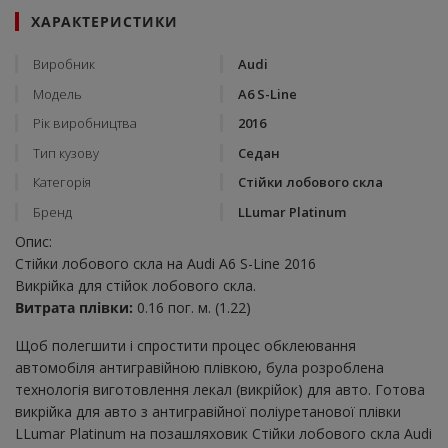
ХАРАКТЕРИСТИКИ
Виробник
Audi
Модель
A6 S-Line
Рік виробництва
2016
Тип кузову
Седан
Категорія
Стійки лобового скла
Бренд
LLumar Platinum
Опис:
Стійки лобового скла на Audi A6 S-Line 2016
Викрійка для стійок лобового скла.
Витрата плівки:
0.16 пог. м. (1.22)
Щоб полегшити і спростити процес обклеювання
автомобіля антигравійною плівкою, була розроблена
технологія виготовлення лекал (викрійок) для авто. Готова
викрійка для авто з антигравійної поліуретанової плівки
LLumar Platinum на позашляховик Стійки лобового скла Audi