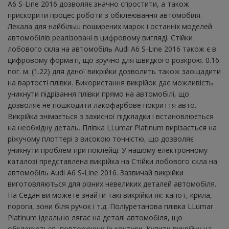
A6 S-Line 2016 дозволяє значно спростити, а також
прискорити процес роботи з обклеювання автомобіля.
Лекала для найбільш поширених марок і останніх моделей
автомобілів реалізовані в цифровому вигляді. Стійки
лобового скла на автомобіль Audi A6 S-Line 2016 також є в
цифровому форматі, що зручно для швидкого розкрою. 0.16
пог. м. (1.22) для даної викрійки дозволить також заощадити
на вартості плівки. Використання викрійок дає можливість
уникнути підрізання плівки прямо на автомобілі, що
дозволяє не пошкодити лакофарбове покриття авто.
Викрійка знімається з захисної підкладки і встановлюється
на необхідну деталь. Плівка LLumar Platinum вирізається на
ріжучому плоттері з високою точністю, що дозволяє
уникнути проблем при поклейці. У нашому електронному
каталозі представлена ​​викрійка на Стійки лобового скла на
автомобіль Audi A6 S-Line 2016. Зазвичай викрійки
виготовляються для різних невеликих деталей автомобіля.
На Седан ви можете знайти такі викрійки як: капот, крила,
пороги, зони біля ручок і т.д. Поліуретанова плівка LLumar
Platinum ідеально лягає на деталі автомобіля, що
обклеюються, повторюючи їх контури. Купити викрійку на