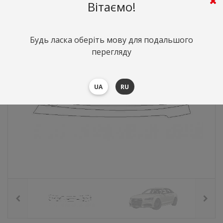
681
грн.
Вартість:
($14.81)
Вітаємо!
Будь ласка оберіть мову для подальшого
перегляду
UA
RU