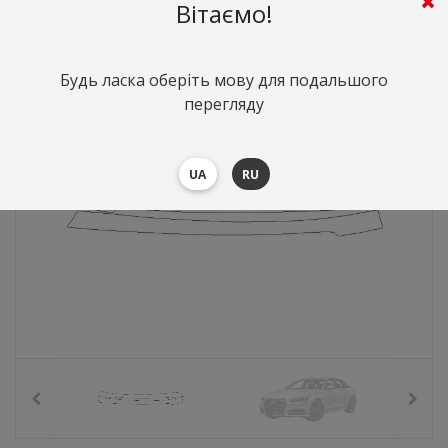
681
грн.
Вартість:
($14.81)
Вітаємо!
Будь ласка оберіть мову для подальшого
перегляду
UA
RU