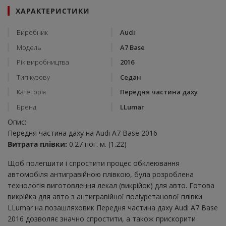
ХАРАКТЕРИСТИКИ
Виробник
Audi
Модель
A7 Base
Рік виробництва
2016
Тип кузову
Седан
Категорія
Передня частина даху
Бренд
LLumar
Опис:
Передня частина даху на Audi A7 Base 2016
Витрата плівки:
0.27 пог. м. (1.22)
Щоб полегшити і спростити процес обклеювання
автомобіля антигравійною плівкою, була розроблена
технологія виготовлення лекал (викрійок) для авто. Готова
викрійка для авто з антигравійної поліуретанової плівки
LLumar на позашляховик Передня частина даху Audi A7 Base
2016 дозволяє значно спростити, а також прискорити