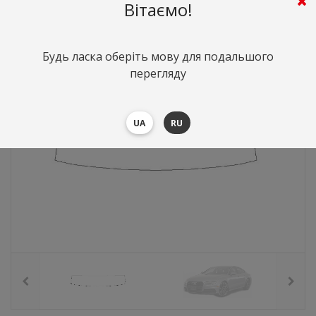
1113
грн.
Вартість:
($24.21)
Вітаємо!
Будь ласка оберіть мову для подальшого
перегляду
UA
RU