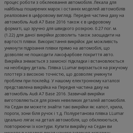
процес роботи з обклеювання автомобіля. Лекала для
найбільш поширених марок і останніх моделей автомобілів
реалізовані в цифровому вигляді. Передня частина даху на
автомобіль Audi A7 Base 2016 також є в цифровому
форматі, що зручно для швидкого розкрою. 0.27 пог. м.
(1.22) для даної викрійки дозволить також заощадити на
вартості плівки. Використання викрійок дає можливість
уникнути підрізання плівки прямо на автомобілі, що
дозволяє не пошкодити лакофарбове покриття авто.
Викрійка знімається з захисної підкладки і встановлюється
на необхідну деталь. Плівка LLumar вирізається на ріжучому
плоттері з високою точністю, що дозволяє уникнути
проблем при поклейці. У нашому електронному каталозі
представлена ​​викрійка на Передня частина даху на
автомобіль Audi A7 Base 2016. Зазвичай викрійки
виготовляються для різних невеликих деталей автомобіля.
На Седан ви можете знайти такі викрійки як: капот, крила,
пороги, зони біля ручок і т.д. Поліуретанова плівка LLumar
ідеально лягає на деталі автомобіля, що обклеюються,
повторюючи їх контури. Купити викрійку на Седан ви
можете в каталозі лекал нашого інтернет-магазину