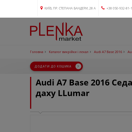
КИЇВ, ПР. СТЕПАНА БАНДЕРИ, 28 А
+38 050-932-81-
Головна
Каталог викрійки і лекал
Audi A7 Base 2016
Au
ДОДАТИ ДО КОШИКА
Audi A7 Base 2016 Се
даху LLumar