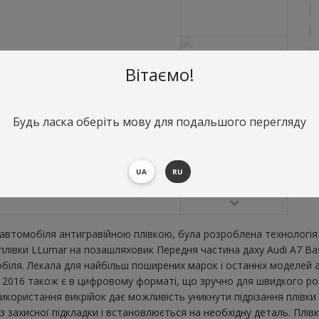
Вітаємо!
Будь ласка оберіть мову для подальшого перегляду
О
П
UA
RU
В
втомобіля антигравійною плівкою, була розроблена технологія 
ї плівки LLumar на позашляховик Передня частина даху Audi A7 B
ля. Лекала для найбільш поширених марок і останніх моделей а
2016 також є в цифровому форматі, що зручно для швидкого розкро
икористання викрійок дає можливість уникнути підрізання плівк
 захисної підкладки і встановлюється на необхідну деталь. Плів