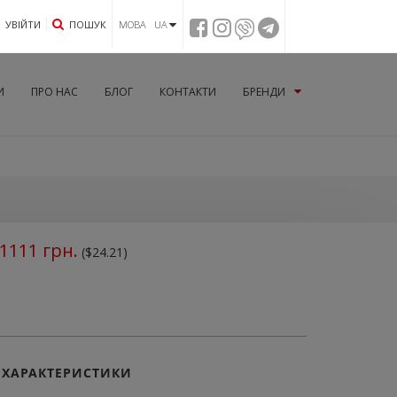
УВIЙТИ
ПОШУК
МОВА UA
И
ПРО НАС
БЛОГ
КОНТАКТИ
БРЕНДИ
1111
грн.
($24.21)
ХАРАКТЕРИСТИКИ