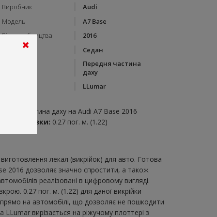
Виробник
Audi
Модель
A7 Base
Рік виробництва
2016
Тип кузову
Седан
Передня частина
Категорія
даху
Бренд
LLumar
пис:
ередня частина даху на Audi A7 Base 2016
итрата плівки:
0.27 пог. м. (1.22)
виготовлення лекал (викрійок) для авто. Готова
ase 2016 дозволяє значно спростити, а також
втомобілів реалізовані в цифровому вигляді.
ю. 0.27 пог. м. (1.22) для даної викрійки
и прямо на автомобілі, що дозволяє не пошкодити
ка LLumar вирізається на ріжучому плоттері з