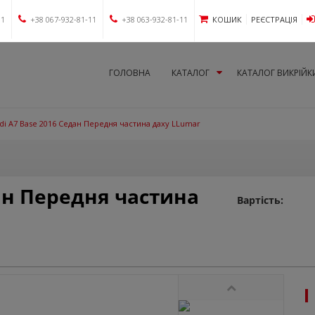
11
+38 067-932-81-11
+38 063-932-81-11
КОШИК
РЕЄСТРАЦІЯ
ГОЛОВНА
КАТАЛОГ
КАТАЛОГ ВИКРІЙК
di A7 Base 2016 Седан Передня частина даху LLumar
дан Передня частина
Вартість: