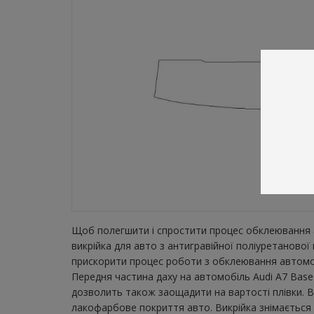
Щоб полегшити і спростити процес обклеювання а
викрійка для авто з антигравійної поліуретаново
прискорити процес роботи з обклеювання автомобі
Передня частина даху на автомобіль Audi A7 Base 
дозволить також заощадити на вартості плівки. В
лакофарбове покриття авто. Викрійка знімається з