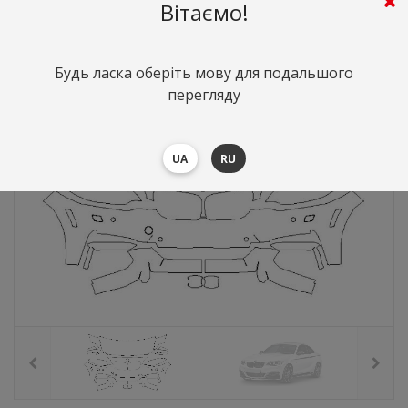
8339
грн.
Вартість:
($181.44)
Вітаємо!
Будь ласка оберіть мову для подальшого
перегляду
UA
RU