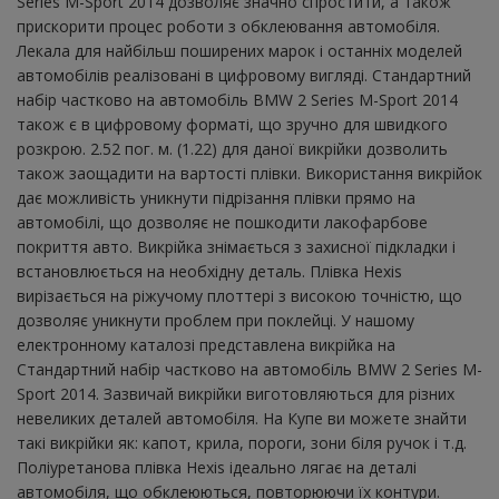
Series M-Sport 2014 дозволяє значно спростити, а також
прискорити процес роботи з обклеювання автомобіля.
Лекала для найбільш поширених марок і останніх моделей
автомобілів реалізовані в цифровому вигляді. Стандартний
набір частково на автомобіль BMW 2 Series M-Sport 2014
також є в цифровому форматі, що зручно для швидкого
розкрою. 2.52 пог. м. (1.22) для даної викрійки дозволить
також заощадити на вартості плівки. Використання викрійок
дає можливість уникнути підрізання плівки прямо на
автомобілі, що дозволяє не пошкодити лакофарбове
покриття авто. Викрійка знімається з захисної підкладки і
встановлюється на необхідну деталь. Плівка Hexis
вирізається на ріжучому плоттері з високою точністю, що
дозволяє уникнути проблем при поклейці. У нашому
електронному каталозі представлена ​​викрійка на
Стандартний набір частково на автомобіль BMW 2 Series M-
Sport 2014. Зазвичай викрійки виготовляються для різних
невеликих деталей автомобіля. На Купе ви можете знайти
такі викрійки як: капот, крила, пороги, зони біля ручок і т.д.
Поліуретанова плівка Hexis ідеально лягає на деталі
автомобіля, що обклеюються, повторюючи їх контури.