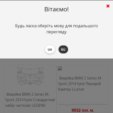
Викрiйка BMW 2 Series M-
Викрiйка BMW 2 Series M-
Вітаємо!
Sport 2014 Купе Стандартний
Sport 2014 Купе Стандартний
набір частково LLumar
набір частково Hexis
Будь ласка оберіть мову для подальшого
перегляду
10386 пог. м.
8339 пог. м.
225.97 $ пог. м.
181.44 $ пог. м.
UA
RU
В КОРЗИНУ
В КОРЗИНУ
Викрiйка BMW 2 Series M-
Sport 2014 Купе Передній
бампер LLumar
Викрiйка BMW 2 Series M-
Sport 2014 Купе Стандартний
набір частково LEGEND
9932 пог. м.