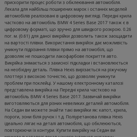
прискорити процес роботи з обклеювання автомобіля.
Лекала для найбільш поширених марок і останніх моделей
автомобілів реалізовані в цифровому вигляді. Передні крила
частково на автомобіль BMW 4 Series Base 2017 також є в
цифровому форматі, що зручно для швидкого розкрою. 0.26
пог. м. (0.61) для даної викрійки дозволить також заощадити
на вартості плівки. Використання викрійок дає можливість
уникнути підрізання плівки прямо на автомобілі, що
дозволяє не пошкодити лакофарбове покриття авто.
Викрійка знімається з захисної підкладки і встановлюється
на необхідну деталь. Плівка Hexis вирізається на ріжучому
плоттері з високою точністю, що дозволяє уникнути
проблем при поклейці. У нашому електронному каталозі
представлена ​​викрійка на Передні крила частково на
автомобіль BMW 4 Series Base 2017. Зазвичай викрійки
виготовляються для різних невеликих деталей автомобіля.
На Седан ви можете знайти такі викрійки як: капот, крила,
пороги, зони біля ручок і т.д. Поліуретанова плівка Hexis
ідеально лягає на деталі автомобіля, що обклеюються,
повторюючи їх контури. Купити викрійку на Седан ви
можете в каталозі лекал нашого інтернет-магазину