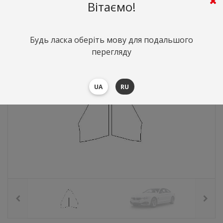
430
грн.
Вартість:
($9.36)
Вітаємо!
Будь ласка оберіть мову для подальшого
перегляду
UA
RU