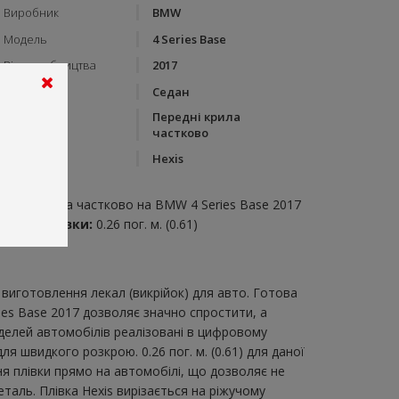
Виробник
BMW
Модель
4 Series Base
Рік виробництва
2017
Тип кузову
Седан
Передні крила
Категорія
частково
Бренд
Hexis
пис:
ередні крила частково на BMW 4 Series Base 2017
итрата плівки:
0.26 пог. м. (0.61)
виготовлення лекал (викрійок) для авто. Готова
ies Base 2017 дозволяє значно спростити, а
делей автомобілів реалізовані в цифровому
 швидкого розкрою. 0.26 пог. м. (0.61) для даної
ня плівки прямо на автомобілі, що дозволяє не
таль. Плівка Hexis вирізається на ріжучому