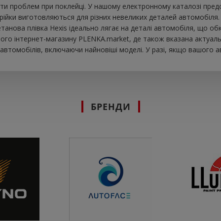
ти проблем при поклейці. У нашому електронному каталозі предст
рійки виготовляються для різних невеликих деталей автомобіля. 
іуретанова плівка Hexis ідеально лягає на деталі автомобіля, що 
шого інтернет-магазину PLENKA.market, де також вказана актуальн
втомобілів, включаючи найновіші моделі. У разі, якщо вашого а
БРЕНДИ