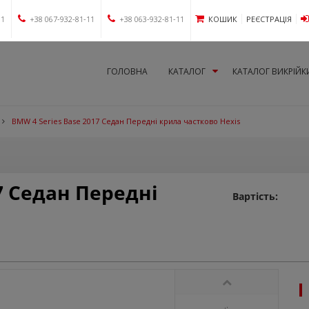
11
+38 067-932-81-11
+38 063-932-81-11
КОШИК
РЕЄСТРАЦІЯ
ГОЛОВНА
КАТАЛОГ
КАТАЛОГ ВИКРІЙК
BMW 4 Series Base 2017 Седан Передні крила частково Hexis
7 Седан Передні
Вартість: