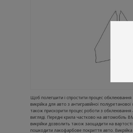
Щоб полегшити і спростити процес обклеювання а
викрійка для авто з антигравійної поліуретанової
також прискорити процес роботи з обклеювання а
вигляді. Передні крила частково на автомобіль BM
викрійки дозволить також заощадити на вартості 
пошкодити лакофарбове покриття авто. Викрійка зн