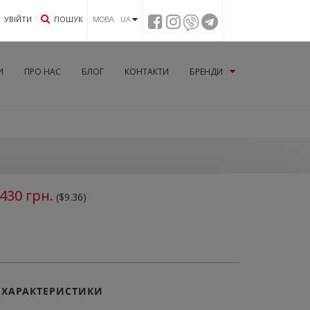
УВIЙТИ
ПОШУК
МОВА UA
И
ПРО НАС
БЛОГ
КОНТАКТИ
БРЕНДИ
430
грн.
($9.36)
ХАРАКТЕРИСТИКИ