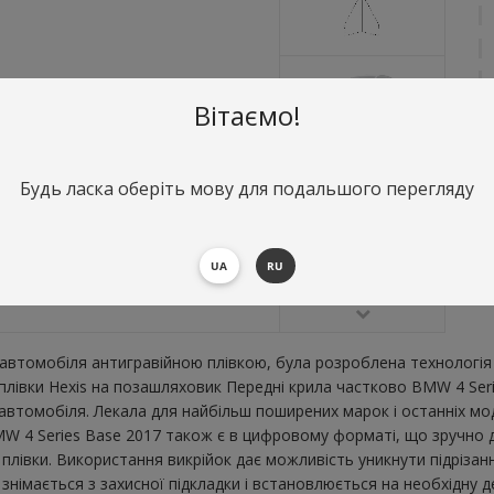
Вітаємо!
Будь ласка оберіть мову для подальшого перегляду
О
П
UA
RU
В
втомобіля антигравійною плівкою, була розроблена технологія 
 плівки Hexis на позашляховик Передні крила частково BMW 4 Ser
втомобіля. Лекала для найбільш поширених марок і останніх мо
W 4 Series Base 2017 також є в цифровому форматі, що зручно для
плівки. Використання викрійок дає можливість уникнути підрізан
імається з захисної підкладки і встановлюється на необхідну де