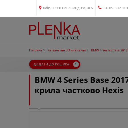
КИЇВ, ПР. СТЕПАНА БАНДЕРИ, 28 А
+38 050-932-81-
Головна
Каталог викрійки і лекал
BMW 4 Series Base 2017
ДОДАТИ ДО КОШИКА
BMW 4 Series Base 201
крила частково Hexis