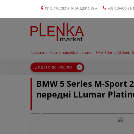
КИЇВ, ПР. СТЕПАНА БАНДЕРИ, 28 А
+38 050-932-81-
Головна
Каталог викрійки і лекал
BMW 5 Series M-Sport 2
ДОДАТИ ДО КОШИКА
BMW 5 Series M-Sport 
передні LLumar Plati