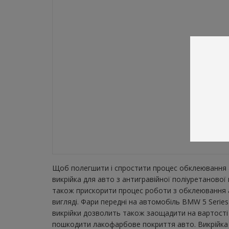
Щоб полегшити і спростити процес обклеювання а
викрійка для авто з антигравійної поліуретанової
також прискорити процес роботи з обклеювання а
вигляді. Фари передні на автомобіль BMW 5 Series
викрійки дозволить також заощадити на вартості 
пошкодити лакофарбове покриття авто. Викрійка зн