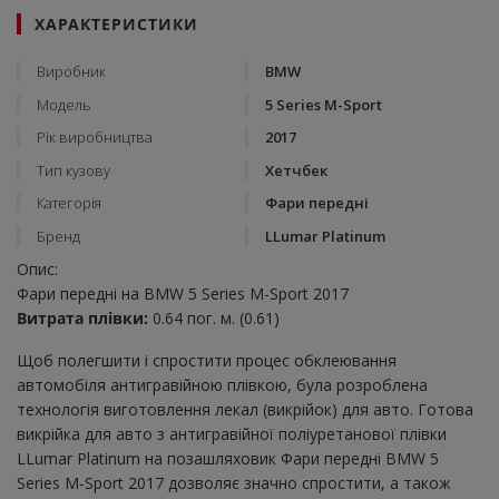
ХАРАКТЕРИСТИКИ
Виробник
BMW
Модель
5 Series M-Sport
Рік виробництва
2017
Тип кузову
Хетчбек
Категорія
Фари передні
Бренд
LLumar Platinum
Опис:
Фари передні на BMW 5 Series M-Sport 2017
Витрата плівки:
0.64 пог. м. (0.61)
Щоб полегшити і спростити процес обклеювання
автомобіля антигравійною плівкою, була розроблена
технологія виготовлення лекал (викрійок) для авто. Готова
викрійка для авто з антигравійної поліуретанової плівки
LLumar Platinum на позашляховик Фари передні BMW 5
Series M-Sport 2017 дозволяє значно спростити, а також