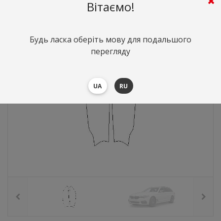
1361
грн.
Вартість:
($29.61)
Вітаємо!
Будь ласка оберіть мову для подальшого
перегляду
UA
RU