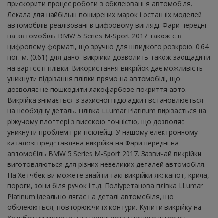
прискорити процес роботи з обклеювання автомобіля.
Лекала для найбільш поширених марок і останніх моделей
автомобілів реалізовані в цифровому вигляді. Фари передні
на автомобіль BMW 5 Series M-Sport 2017 також є в
цифровому форматі, що зручно для швидкого розкрою. 0.64
пог. м. (0.61) для даної викрійки дозволить також заощадити
на вартості плівки. Використання викрійок дає можливість
уникнути підрізання плівки прямо на автомобілі, що
дозволяє не пошкодити лакофарбове покриття авто.
Викрійка знімається з захисної підкладки і встановлюється
на необхідну деталь. Плівка LLumar Platinum вирізається на
ріжучому плоттері з високою точністю, що дозволяє
уникнути проблем при поклейці. У нашому електронному
каталозі представлена ​​викрійка на Фари передні на
автомобіль BMW 5 Series M-Sport 2017. Зазвичай викрійки
виготовляються для різних невеликих деталей автомобіля.
На Хетчбек ви можете знайти такі викрійки як: капот, крила,
пороги, зони біля ручок і т.д. Поліуретанова плівка LLumar
Platinum ідеально лягає на деталі автомобіля, що
обклеюються, повторюючи їх контури. Купити викрійку на
Хетчбек ви можете в каталозі лекал нашого інтернет-