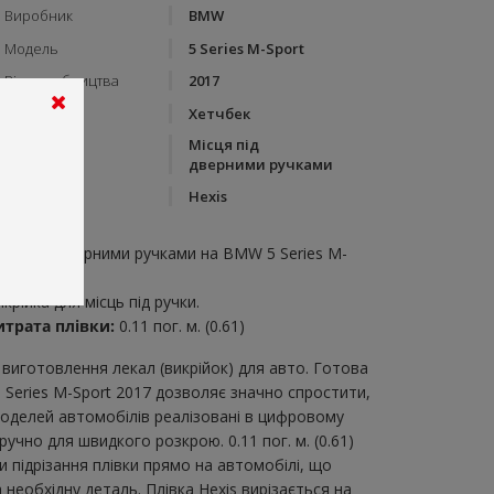
Виробник
BMW
Модель
5 Series M-Sport
Рік виробництва
2017
Тип кузову
Хетчбек
Місця під
Категорія
дверними ручками
Бренд
Hexis
пис:
ісця під дверними ручками на BMW 5 Series M-
port 2017
крійка для місць під ручки.
итрата плівки:
0.11 пог. м. (0.61)
виготовлення лекал (викрійок) для авто. Готова
 Series M-Sport 2017 дозволяє значно спростити,
моделей автомобілів реалізовані в цифровому
чно для швидкого розкрою. 0.11 пог. м. (0.61)
 підрізання плівки прямо на автомобілі, що
необхідну деталь. Плівка Hexis вирізається на