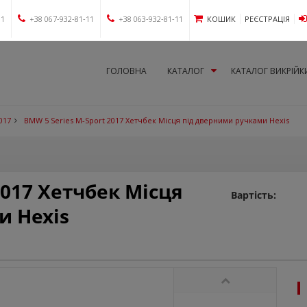
11
+38 067-932-81-11
+38 063-932-81-11
КОШИК
РЕЄСТРАЦІЯ
ГОЛОВНА
КАТАЛОГ
КАТАЛОГ ВИКРІЙК
017
BMW 5 Series M-Sport 2017 Хетчбек Місця під дверними ручками Hexis
2017 Хетчбек Місця
Вартість:
и Hexis