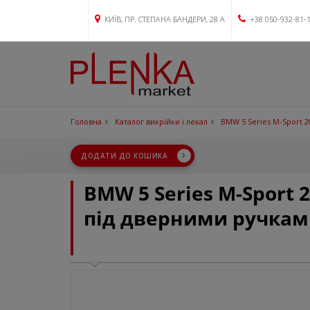
КИЇВ, ПР. СТЕПАНА БАНДЕРИ, 28 А
+38 050-932-81-
Головна
Каталог викрійки і лекал
BMW 5 Series M-Sport 2
ДОДАТИ ДО КОШИКА
BMW 5 Series M-Sport 
під дверними ручкам