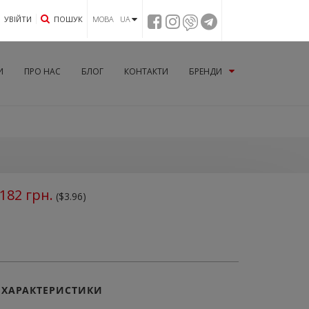
УВIЙТИ
ПОШУК
МОВА UA
И
ПРО НАС
БЛОГ
КОНТАКТИ
БРЕНДИ
182
грн.
($3.96)
ХАРАКТЕРИСТИКИ