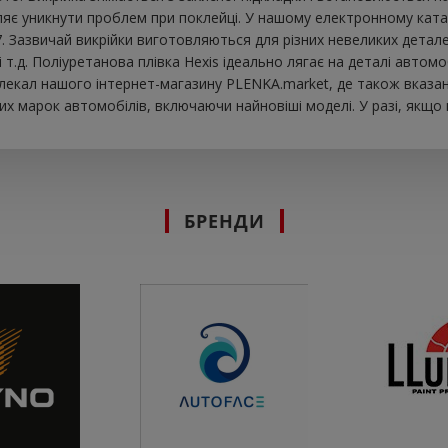
яє уникнути проблем при поклейці. У нашому електронному катало
. Зазвичай викрійки виготовляються для різних невеликих детал
к і т.д. Поліуретанова плівка Hexis ідеально лягає на деталі авт
 лекал нашого інтернет-магазину PLENKA.market, де також вказан
х марок автомобілів, включаючи найновіші моделі. У разі, якщо
БРЕНДИ