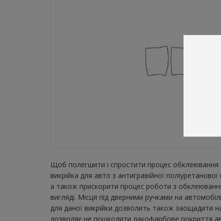
Щоб полегшити і спростити процес обклеювання а
викрійка для авто з антигравійної поліуретанової
а також прискорити процес роботи з обклеювання
вигляді. Місця під дверними ручками на автомобіл
для даної викрійки дозволить також заощадити на 
дозволяє не пошкодити лакофарбове покриття авто.