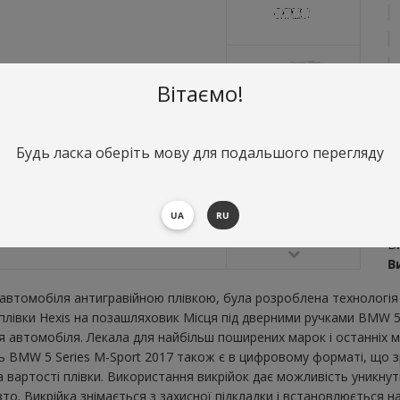
Вітаємо!
Будь ласка оберіть мову для подальшого перегляду
О
М
UA
RU
S
Ви
В
втомобіля антигравійною плівкою, була розроблена технологія 
 плівки Hexis на позашляховик Місця під дверними ручками BMW 5
 автомобіля. Лекала для найбільш поширених марок і останніх 
ь BMW 5 Series M-Sport 2017 також є в цифровому форматі, що зру
вартості плівки. Використання викрійок дає можливість уникнути
 Викрійка знімається з захисної підкладки і встановлюється на 