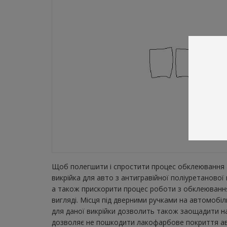
Щоб полегшити і спростити процес обклеювання а
викрійка для авто з антигравійної поліуретанової
а також прискорити процес роботи з обклеювання
вигляді. Місця під дверними ручками на автомобіл
для даної викрійки дозволить також заощадити на 
дозволяє не пошкодити лакофарбове покриття авто.