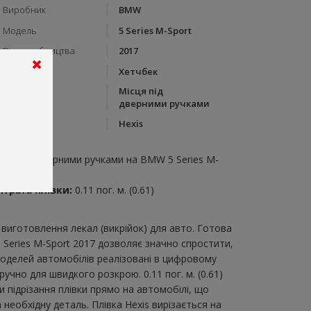
Виробник
BMW
Модель
5 Series M-Sport
Рік виробництва
2017
Тип кузову
Хетчбек
Місця під
Категорія
дверними ручками
Бренд
Hexis
пис:
ісця під дверними ручками на BMW 5 Series M-
port 2017
итрата плівки:
0.11 пог. м. (0.61)
виготовлення лекал (викрійок) для авто. Готова
 Series M-Sport 2017 дозволяє значно спростити,
моделей автомобілів реалізовані в цифровому
чно для швидкого розкрою. 0.11 пог. м. (0.61)
 підрізання плівки прямо на автомобілі, що
необхідну деталь. Плівка Hexis вирізається на