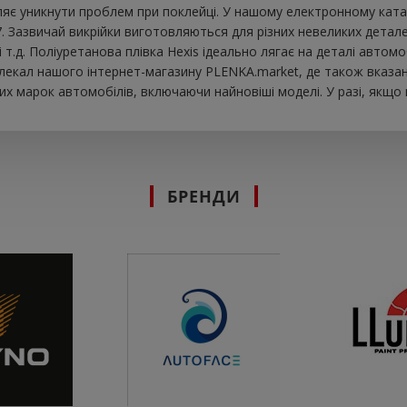
яє уникнути проблем при поклейці. У нашому електронному катало
. Зазвичай викрійки виготовляються для різних невеликих детал
к і т.д. Поліуретанова плівка Hexis ідеально лягає на деталі авт
 лекал нашого інтернет-магазину PLENKA.market, де також вказан
х марок автомобілів, включаючи найновіші моделі. У разі, якщо
БРЕНДИ