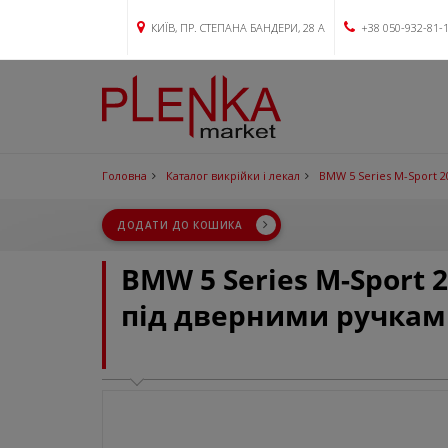
КИЇВ, ПР. СТЕПАНА БАНДЕРИ, 28 А
+38 050-932-81-
Головна
Каталог викрійки і лекал
BMW 5 Series M-Sport 2
ДОДАТИ ДО КОШИКА
BMW 5 Series M-Sport 
під дверними ручкам