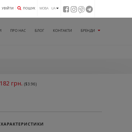
УВIЙТИ
ПОШУК
МОВА UA
И
ПРО НАС
БЛОГ
КОНТАКТИ
БРЕНДИ
182
грн.
($3.96)
ХАРАКТЕРИСТИКИ