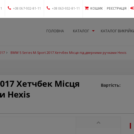
11
+38 067-932-81-11
+38 063-932-81-11
КОШИК
РЕЄСТРАЦІЯ
ГОЛОВНА
КАТАЛОГ
КАТАЛОГ ВИКРІЙК
017
BMW 5 Series M-Sport 2017 Хетчбек Місця під дверними ручками Hexis
2017 Хетчбек Місця
Вартість:
и Hexis