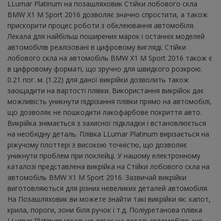
LLumar Platinum на позашляховик Стійки лобового скла
BMW X1 M Sport 2016 дозволяє значно спростити, а також
прискорити процес роботи з обклеювання автомобіля.
Лекала для найбільш поширених марок і останніх моделей
автомобілів реалізовані в цифровому вигляді. Стійки
лобового скла на автомобіль BMW X1 M Sport 2016 також є
в цифровому форматі, що зручно для швидкого розкрою.
0.21 пог. м. (1.22) для даної викрійки дозволить також
заощадити на вартості плівки. Використання викрійок дає
можливість уникнути підрізання плівки прямо на автомобілі,
що дозволяє не пошкодити лакофарбове покриття авто.
Викрійка знімається з захисної підкладки і встановлюється
на необхідну деталь. Плівка LLumar Platinum вирізається на
ріжучому плоттері з високою точністю, що дозволяє
уникнути проблем при поклейці. У нашому електронному
каталозі представлена ​​викрійка на Стійки лобового скла на
автомобіль BMW X1 M Sport 2016. Зазвичай викрійки
виготовляються для різних невеликих деталей автомобіля.
На Позашляховик ви можете знайти такі викрійки як: капот,
крила, пороги, зони біля ручок і т.д. Поліуретанова плівка
LLumar Platinum ідеально лягає на деталі автомобіля, що