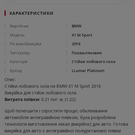
ХАРАКТЕРИСТИКИ
Виробник
BMW
Модель
X1 M Sport
Рік виробництва
2016
Тип кузову
Позашляховик
Категорія
Стійки лобового скла
Бренд
LLumar Platinum
Опис:
Стійки лобового скла на BMW X1 M Sport 2016
Викрійка для стійок лобового скла.
Витрата плівки:
0.21 пог. м. (1.22)
Щоб полегшити і спростити процес обклеювання
автомобіля антигравійною плівкою, була розроблена
технологія виготовлення лекал (викрійок) для авто. Готова
викрійка для авто з антигравійної поліуретанової плівки