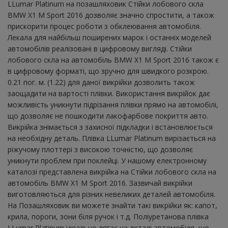
LLumar Platinum на позашляховик Стійки лобового скла
BMW X1 M Sport 2016 дозволяє значно спростити, а також
прискорити процес роботи з обклеювання автомобіля.
Лекала для найбільш поширених марок і останніх моделей
автомобілів реалізовані в цифровому вигляді. Стійки
лобового скла на автомобіль BMW X1 M Sport 2016 також є
в цифровому форматі, що зручно для швидкого розкрою.
0.21 пог. м. (1.22) для даної викрійки дозволить також
заощадити на вартості плівки. Використання викрійок дає
можливість уникнути підрізання плівки прямо на автомобілі,
що дозволяє не пошкодити лакофарбове покриття авто.
Викрійка знімається з захисної підкладки і встановлюється
на необхідну деталь. Плівка LLumar Platinum вирізається на
ріжучому плоттері з високою точністю, що дозволяє
уникнути проблем при поклейці. У нашому електронному
каталозі представлена ​​викрійка на Стійки лобового скла на
автомобіль BMW X1 M Sport 2016. Зазвичай викрійки
виготовляються для різних невеликих деталей автомобіля.
На Позашляховик ви можете знайти такі викрійки як: капот,
крила, пороги, зони біля ручок і т.д. Поліуретанова плівка
LLumar Platinum ідеально лягає на деталі автомобіля, що