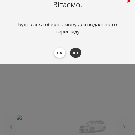
Вітаємо!
893
грн.
Вартість:
($19.43)
Будь ласка оберіть мову для подальшого
перегляду
UA
RU