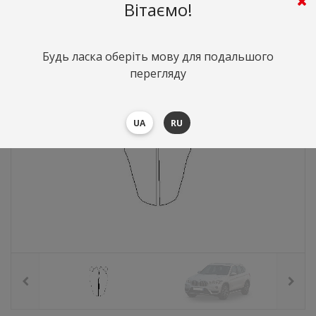
1104
грн.
Вартість:
($24.06)
Вітаємо!
Будь ласка оберіть мову для подальшого
перегляду
UA
RU