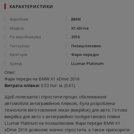
ХАРАКТЕРИСТИКИ
Виробник
BMW
Модель
X1 xDrive
Рік виробництва
2016
Тип кузову
Позашляховик
Категорія
Фари передні
Бренд
LLumar Platinum
Опис:
Фари передні на BMW X1 xDrive 2016
Витрата плівки:
0.52 пог. м. (0.61)
Щоб полегшити і спростити процес обклеювання
автомобіля антигравійною плівкою, була розроблена
технологія виготовлення лекал (викрійок) для авто. Готова
викрійка для авто з антигравійної поліуретанової плівки
LLumar Platinum на позашляховик Фари передні BMW X1
xDrive 2016 дозволяє значно спростити, а також прискорити