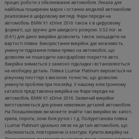
процес роботи з обклеювання автомобіля. Лекала для
найбільш поширених марок і останніх моделей автомобілів
реалізовані в цифровому вигляді. Фари передні на
автомобіль BMW X1 xDrive 2016 також є в цифровому
форматі, що зручно для швидкого розкрою. 0.52 пог. м.
(0.61) для даної викрійки дозволить також заощадити на
вартості плівки. Використання викрійок дає можливість
уникнути підрізання плівки прямо на автомобілі, що
дозволяє не пошкодити лакофарбове покриття авто.
Викрійка знімається з захисної підкладки і встановлюється
на необхідну деталь. Плівка LLumar Platinum вирізається на
ріжучому плоттері з високою точністю, що дозволяє
уникнути проблем при поклейці. У нашому електронному
каталозі представлена ​​викрійка на Фари передні на
автомобіль BMW X1 xDrive 2016. Зазвичай викрійки
виготовляються для різних невеликих деталей автомобіля.
На Позашляховик ви можете знайти такі викрійки як: капот,
крила, пороги, зони біля ручок і т.д. Поліуретанова плівка
LLumar Platinum ідеально лягає на деталі автомобіля, що
обклеюються, повторюючи їх контури. Купити викрійку на
Позашляховик ви можете в каталозі лекал нашого інтернет-