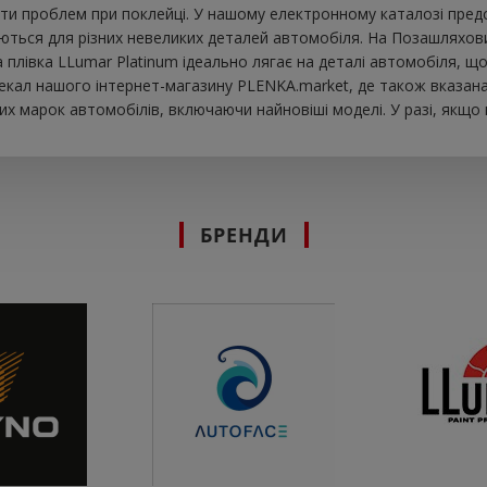
ти проблем при поклейці. У нашому електронному каталозі предст
ються для різних невеликих деталей автомобіля. На Позашляховик
ова плівка LLumar Platinum ідеально лягає на деталі автомобіля,
екал нашого інтернет-магазину PLENKA.market, де також вказана 
х марок автомобілів, включаючи найновіші моделі. У разі, якщо
БРЕНДИ