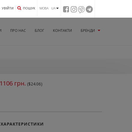
УВIЙТИ
ПОШУК
МОВА UA
И
ПРО НАС
БЛОГ
КОНТАКТИ
БРЕНДИ
1106
грн.
($24.06)
ХАРАКТЕРИСТИКИ