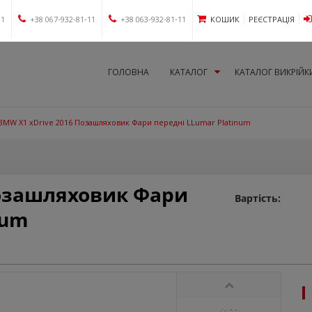
11
+38 067-932-81-11
+38 063-932-81-11
КОШИК
РЕЄСТРАЦІЯ
ГОЛОВНА
КАТАЛОГ
КАТАЛОГ ВИКРІЙК
BMW X1 xDrive 2016 Позашляховик Фари передні LLumar Platinum
Позашляховик Фари
Вартість:
num