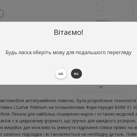
Вітаємо!
Будь ласка оберіть мову для подальшого перегляду
О
Ф
В
UA
RU
втомобіля антигравійною плівкою, була розроблена технологія 
ї плівки LLumar Platinum на позашляховик Фари передні BMW X1 x
ля. Лекала для найбільш поширених марок і останніх моделей а
кож є в цифровому форматі, що зручно для швидкого розкрою. 0.5
я викрійок дає можливість уникнути підрізання плівки прямо на 
 захисної підкладки і встановлюється на необхідну деталь. Плів