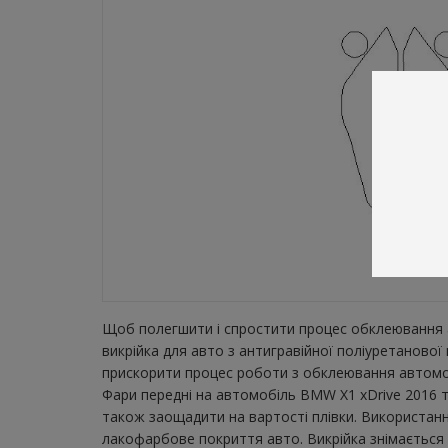
Щоб полегшити і спростити процес обклеювання а
викрійка для авто з антигравійної поліуретаново
прискорити процес роботи з обклеювання автомобі
Фари передні на автомобіль BMW X1 xDrive 2016 та
також заощадити на вартості плівки. Використанн
лакофарбове покриття авто. Викрійка знімається з