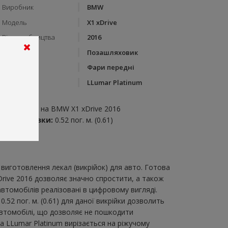
Виробник
BMW
Модель
X1 xDrive
Рік виробництва
2016
Тип кузову
Позашляховик
Категорія
Фари передні
Бренд
LLumar Platinum
пис:
ари передні на BMW X1 xDrive 2016
итрата плівки:
0.52 пог. м. (0.61)
виготовлення лекал (викрійок) для авто. Готова
Drive 2016 дозволяє значно спростити, а також
втомобілів реалізовані в цифровому вигляді.
2 пог. м. (0.61) для даної викрійки дозволить
автомобілі, що дозволяє не пошкодити
ка LLumar Platinum вирізається на ріжучому