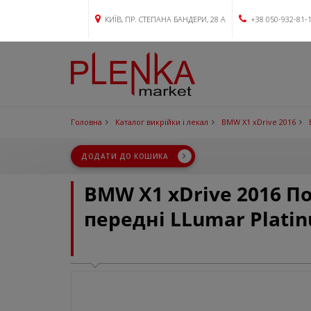
КИЇВ, ПР. СТЕПАНА БАНДЕРИ, 28 А
+38 050-932-81-
Головна
Каталог викрійки і лекал
BMW X1 xDrive 2016
ДОДАТИ ДО КОШИКА
BMW X1 xDrive 2016 
передні LLumar Plati