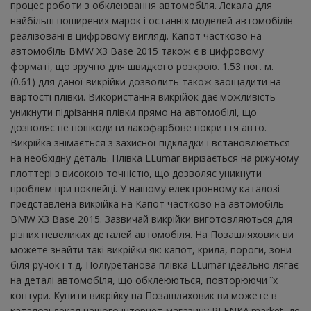
процес роботи з обклеювання автомобіля. Лекала для
найбільш поширених марок і останніх моделей автомобілів
реалізовані в цифровому вигляді. Капот частково на
автомобіль BMW X3 Base 2015 також є в цифровому
форматі, що зручно для швидкого розкрою. 1.53 пог. м.
(0.61) для даної викрійки дозволить також заощадити на
вартості плівки. Використання викрійок дає можливість
уникнути підрізання плівки прямо на автомобілі, що
дозволяє не пошкодити лакофарбове покриття авто.
Викрійка знімається з захисної підкладки і встановлюється
на необхідну деталь. Плівка LLumar вирізається на ріжучому
плоттері з високою точністю, що дозволяє уникнути
проблем при поклейці. У нашому електронному каталозі
представлена ​​викрійка на Капот частково на автомобіль
BMW X3 Base 2015. Зазвичай викрійки виготовляються для
різних невеликих деталей автомобіля. На Позашляховик ви
можете знайти такі викрійки як: капот, крила, пороги, зони
біля ручок і т.д. Поліуретанова плівка LLumar ідеально лягає
на деталі автомобіля, що обклеюються, повторюючи їх
контури. Купити викрійку на Позашляховик ви можете в
каталозі лекал нашого інтернет-магазину PLENKA.market, де