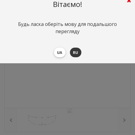
3152
грн.
Вартість:
($68.61)
Вітаємо!
Будь ласка оберіть мову для подальшого
перегляду
UA
RU