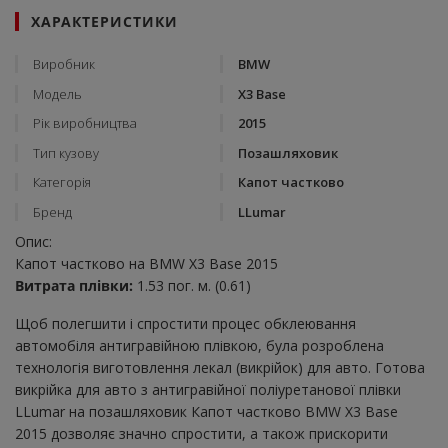
ХАРАКТЕРИСТИКИ
Виробник
BMW
Модель
X3 Base
Рік виробництва
2015
Тип кузову
Позашляховик
Категорія
Капот частково
Бренд
LLumar
Опис:
Капот частково на BMW X3 Base 2015
Витрата плівки:
1.53 пог. м. (0.61)
Щоб полегшити і спростити процес обклеювання
автомобіля антигравійною плівкою, була розроблена
технологія виготовлення лекал (викрійок) для авто. Готова
викрійка для авто з антигравійної поліуретанової плівки
LLumar на позашляховик Капот частково BMW X3 Base
2015 дозволяє значно спростити, а також прискорити