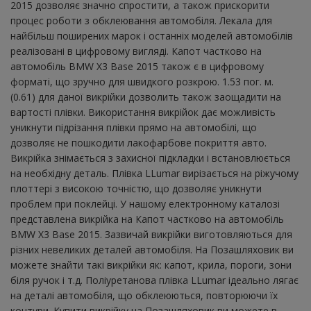
2015 дозволяє значно спростити, а також прискорити
процес роботи з обклеювання автомобіля. Лекала для
найбільш поширених марок і останніх моделей автомобілів
реалізовані в цифровому вигляді. Капот частково на
автомобіль BMW X3 Base 2015 також є в цифровому
форматі, що зручно для швидкого розкрою. 1.53 пог. м.
(0.61) для даної викрійки дозволить також заощадити на
вартості плівки. Використання викрійок дає можливість
уникнути підрізання плівки прямо на автомобілі, що
дозволяє не пошкодити лакофарбове покриття авто.
Викрійка знімається з захисної підкладки і встановлюється
на необхідну деталь. Плівка LLumar вирізається на ріжучому
плоттері з високою точністю, що дозволяє уникнути
проблем при поклейці. У нашому електронному каталозі
представлена ​​викрійка на Капот частково на автомобіль
BMW X3 Base 2015. Зазвичай викрійки виготовляються для
різних невеликих деталей автомобіля. На Позашляховик ви
можете знайти такі викрійки як: капот, крила, пороги, зони
біля ручок і т.д. Поліуретанова плівка LLumar ідеально лягає
на деталі автомобіля, що обклеюються, повторюючи їх
контури. Купити викрійку на Позашляховик ви можете в