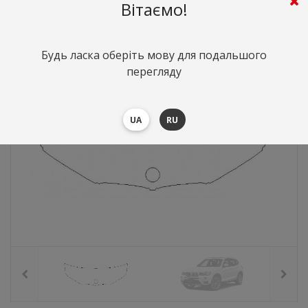
3153
грн.
Вартість:
($68.61)
Вітаємо!
Будь ласка оберіть мову для подальшого
перегляду
UA
RU