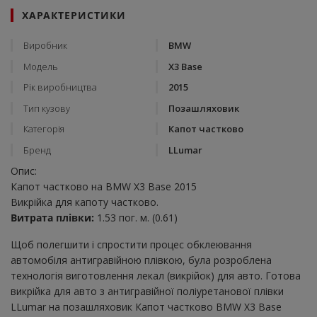
ХАРАКТЕРИСТИКИ
Виробник
BMW
Модель
X3 Base
Рік виробництва
2015
Тип кузову
Позашляховик
Категорія
Капот частково
Бренд
LLumar
Опис:
Капот частково на BMW X3 Base 2015
Викрійка для капоту частково.
Витрата плівки:
1.53 пог. м. (0.61)
Щоб полегшити і спростити процес обклеювання
автомобіля антигравійною плівкою, була розроблена
технологія виготовлення лекал (викрійок) для авто. Готова
викрійка для авто з антигравійної поліуретанової плівки
LLumar на позашляховик Капот частково BMW X3 Base