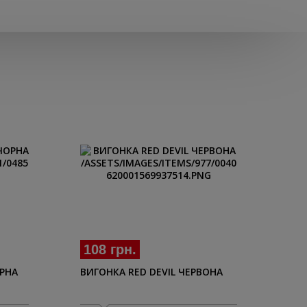
108 грн.
46
РНА
ВИГОНКА RED DEVIL ЧЕРВОНА
ВИГ
DE