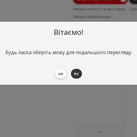
Умови оплати та доставки
Гра
Умови повернення
Вітаємо!
Будь ласка оберіть мову для подальшого перегляду
UA
RU