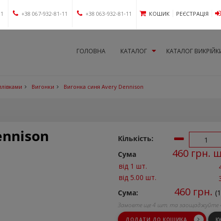
11
+38 067-932-81-11
+38 063-932-81-11
КОШИК
РЕЄСТРАЦІЯ
ГОЛОВНА
КАТАЛОГ
КАТАЛОГ ВИКРІЙК
 плівками
Вигонки
Вигонка синя Avery Dennison
ennison
Кількість:
460
грн. 
Сума
від 1 шт.
від 5.00 шт.
460
грн.
Сума:
(
Замовте ще
4
шт. та заощаджуйте
ДОДАТИ ДО КОШИКА
К