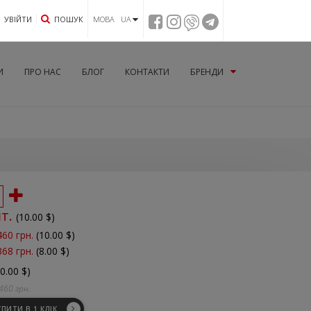
УВIЙТИ
ПОШУК
МОВА UA
И
ПРО НАС
БЛОГ
КОНТАКТИ
БРЕНДИ
шт.
(
10.00
$)
460 грн.
(10.00 $)
368 грн.
(8.00 $)
10.00 $)
460
грн.
УПИТИ В 1 КЛІК