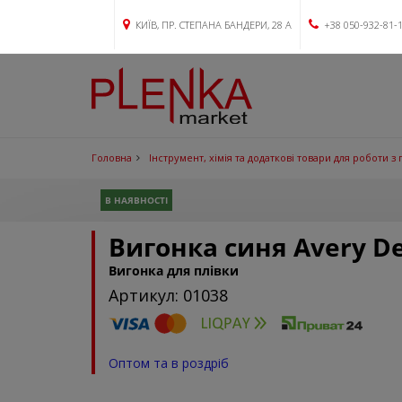
КИЇВ, ПР. СТЕПАНА БАНДЕРИ, 28 А
+38 050-932-81-
Головна
Інструмент, хімія та додаткові товари для роботи з
В НАЯВНОСТІ
Вигонка синя Avery D
Вигонка для плівки
Артикул: 01038
Оптом та в роздріб