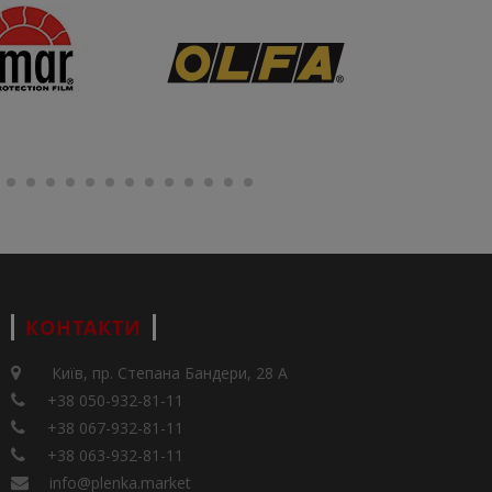
КОНТАКТИ
Київ, пр. Степана Бандери, 28 А
+38 050-932-81-11
+38 067-932-81-11
+38 063-932-81-11
info@plenka.market