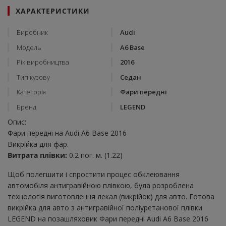
ХАРАКТЕРИСТИКИ
Виробник
Audi
Модель
A6 Base
Рік виробництва
2016
Тип кузову
Седан
Категорія
Фари передні
Бренд
LEGEND
Опис:
Фари передні на Audi A6 Base 2016
Викрійка для фар.
Витрата плівки:
0.2 пог. м. (1.22)
Щоб полегшити і спростити процес обклеювання
автомобіля антигравійною плівкою, була розроблена
технологія виготовлення лекал (викрійок) для авто. Готова
викрійка для авто з антигравійної поліуретанової плівки
LEGEND на позашляховик Фари передні Audi A6 Base 2016