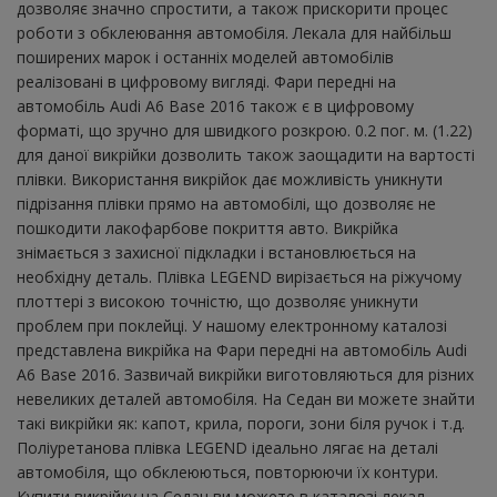
дозволяє значно спростити, а також прискорити процес
роботи з обклеювання автомобіля. Лекала для найбільш
поширених марок і останніх моделей автомобілів
реалізовані в цифровому вигляді. Фари передні на
автомобіль Audi A6 Base 2016 також є в цифровому
форматі, що зручно для швидкого розкрою. 0.2 пог. м. (1.22)
для даної викрійки дозволить також заощадити на вартості
плівки. Використання викрійок дає можливість уникнути
підрізання плівки прямо на автомобілі, що дозволяє не
пошкодити лакофарбове покриття авто. Викрійка
знімається з захисної підкладки і встановлюється на
необхідну деталь. Плівка LEGEND вирізається на ріжучому
плоттері з високою точністю, що дозволяє уникнути
проблем при поклейці. У нашому електронному каталозі
представлена ​​викрійка на Фари передні на автомобіль Audi
A6 Base 2016. Зазвичай викрійки виготовляються для різних
невеликих деталей автомобіля. На Седан ви можете знайти
такі викрійки як: капот, крила, пороги, зони біля ручок і т.д.
Поліуретанова плівка LEGEND ідеально лягає на деталі
автомобіля, що обклеюються, повторюючи їх контури.
Купити викрійку на Седан ви можете в каталозі лекал