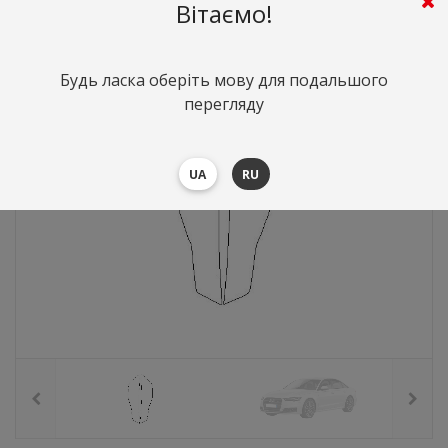
735
грн.
Вартість:
($16)
Вітаємо!
Будь ласка оберіть мову для подальшого
перегляду
UA
RU