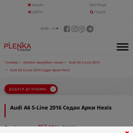
КОШИК
РЕЄСТРАЦІЯ
УВIЙТИ
ПОШУК
МОВА UA
Головна
Каталог викрійки і лекал
Audi A6 S-Line 2016
Audi A6 S-Line 2016 Седан Арки Hexis
ДОДАТИ ДО КОШИКА
Audi A6 S-Line 2016 Седан Арки Hexis
463
грн.
Вартість:
($10.08)