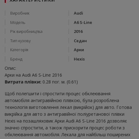
Виробник
Audi
Модель
A6 S-Line
Рік виробництва
2016
Тип кузову
Седан
Категорія
Арки
Бренд
Hexis
Опис:
Арки на Audi A6 S-Line 2016
Витрата плівки:
0.28 пог. м. (0.61)
Щоб полегшити і спростити процес обклеювання
автомобіля антигравійною плівкою, була розроблена
технологія виготовлення лекал (викрійок) для авто. Готова
викрійка для авто з антигравійної поліуретанової плівки
Hexis на позашляховик Арки Audi A6 S-Line 2016 дозволяє
значно спростити, а також прискорити процес роботи з
обклеювання автомобіля. Лекала для найбільш поширених