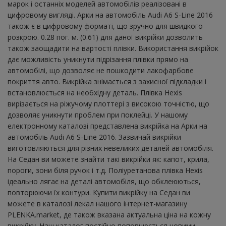
марок і останніх моделей автомобілів реалізовані в
цифровому вигляді. Арки на автомобіль Audi A6 S-Line 2016
також є в цифровому форматі, що зручно для швидкого
розкрою. 0.28 пог. м. (0.61) для даної викрійки дозволить
також заощадити на вартості плівки. Використання викрійок
дає можливість уникнути підрізання плівки прямо на
автомобілі, що дозволяє не пошкодити лакофарбове
покриття авто. Викрійка знімається з захисної підкладки і
встановлюється на необхідну деталь. Плівка Hexis
вирізається на ріжучому плоттері з високою точністю, що
дозволяє уникнути проблем при поклейці. У нашому
електронному каталозі представлена ​​викрійка на Арки на
автомобіль Audi A6 S-Line 2016. Зазвичай викрійки
виготовляються для різних невеликих деталей автомобіля.
На Седан ви можете знайти такі викрійки як: капот, крила,
пороги, зони біля ручок і т.д. Поліуретанова плівка Hexis
ідеально лягає на деталі автомобіля, що обклеюються,
повторюючи їх контури. Купити викрійку на Седан ви
можете в каталозі лекал нашого інтернет-магазину
PLENKA.market, де також вказана актуальна ціна на кожну
викрійку. Наш каталог постійно поповнюється новими