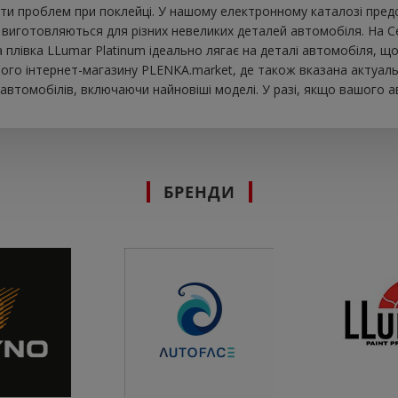
ти проблем при поклейці. У нашому електронному каталозі предста
и виготовляються для різних невеликих деталей автомобіля. На Се
ова плівка LLumar Platinum ідеально лягає на деталі автомобіля,
шого інтернет-магазину PLENKA.market, де також вказана актуальн
втомобілів, включаючи найновіші моделі. У разі, якщо вашого а
БРЕНДИ