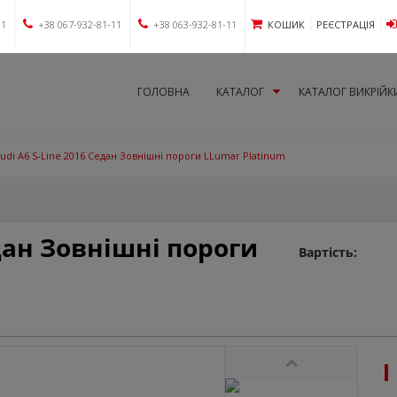
11
+38 067-932-81-11
+38 063-932-81-11
КОШИК
РЕЄСТРАЦІЯ
ГОЛОВНА
КАТАЛОГ
КАТАЛОГ ВИКРІЙК
udi A6 S-Line 2016 Седан Зовнішні пороги LLumar Platinum
едан Зовнішні пороги
Вартість: