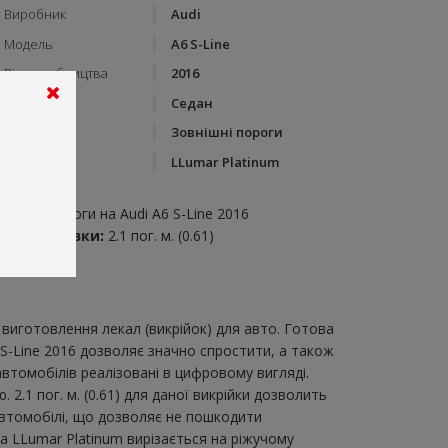
Виробник
Audi
Модель
A6 S-Line
Рік виробництва
2016
Тип кузову
Седан
Категорія
Зовнішні пороги
Бренд
LLumar Platinum
пис:
внішні пороги на Audi A6 S-Line 2016
итрата плівки:
2.1 пог. м. (0.61)
виготовлення лекал (викрійок) для авто. Готова
 S-Line 2016 дозволяє значно спростити, а також
втомобілів реалізовані в цифровому вигляді.
2.1 пог. м. (0.61) для даної викрійки дозволить
автомобілі, що дозволяє не пошкодити
ка LLumar Platinum вирізається на ріжучому