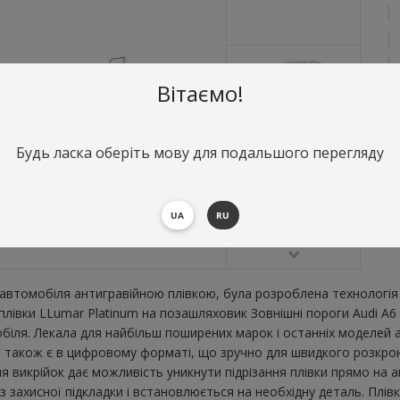
Вітаємо!
Будь ласка оберіть мову для подальшого перегляду
О
Зо
В
UA
RU
втомобіля антигравійною плівкою, була розроблена технологія 
 плівки LLumar Platinum на позашляховик Зовнішні пороги Audi A6
ля. Лекала для найбільш поширених марок і останніх моделей а
6 також є в цифровому форматі, що зручно для швидкого розкрою. 
я викрійок дає можливість уникнути підрізання плівки прямо на 
 захисної підкладки і встановлюється на необхідну деталь. Плів