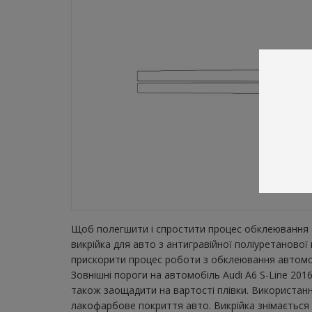
Щоб полегшити і спростити процес обклеювання а
викрійка для авто з антигравійної поліуретанової
прискорити процес роботи з обклеювання автомобі
Зовнішні пороги на автомобіль Audi A6 S-Line 201
також заощадити на вартості плівки. Використанн
лакофарбове покриття авто. Викрійка знімається з