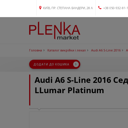
КИЇВ, ПР. СТЕПАНА БАНДЕРИ, 28 А
+38 050-932-81-
Головна
Каталог викрійки і лекал
Audi A6 S-Line 2016
A
ДОДАТИ ДО КОШИКА
Audi A6 S-Line 2016 С
LLumar Platinum