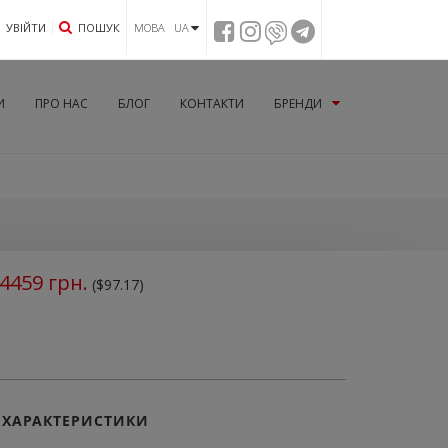
УВIЙТИ
ПОШУК
МОВА UA
И
ПРО НАС
БЛОГ
КОНТАКТИ
БРЕНДИ
4459
грн.
($97.17)
ХАРАКТЕРИСТИКИ