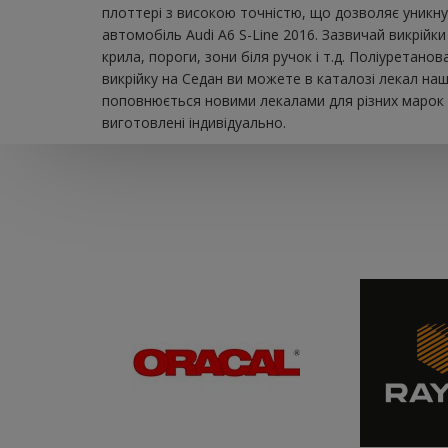
плоттері з високою точністю, що дозволяє уникну
автомобіль Audi A6 S-Line 2016. Зазвичай викрійк
крила, пороги, зони біля ручок і т.д. Поліуретан
викрійку на Седан ви можете в каталозі лекал на
поповнюється новими лекалами для різних марок а
виготовлені індивідуально.