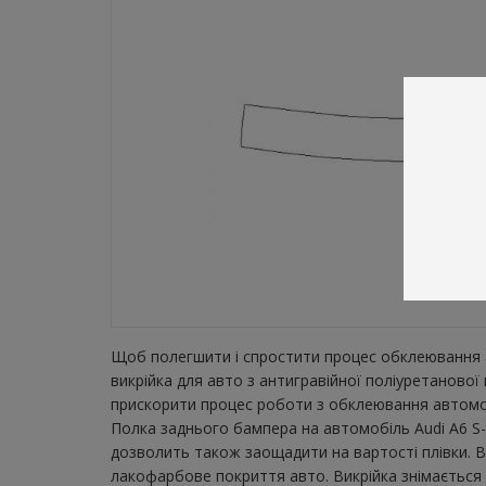
Щоб полегшити і спростити процес обклеювання а
викрійка для авто з антигравійної поліуретаново
прискорити процес роботи з обклеювання автомобі
Полка заднього бампера на автомобіль Audi A6 S-L
дозволить також заощадити на вартості плівки. В
лакофарбове покриття авто. Викрійка знімається з