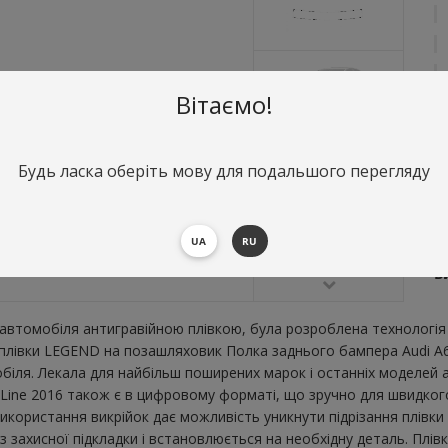
Вітаємо!
Будь ласка оберіть мову для подальшого перегляду
О
П
UA
RU
В
В
втомобіля антигравійною плівкою, була розроблена технологія 
ї плівки LEGEND на позашляховик Полка заднього бампера Audi A6
ля. Лекала для найбільш поширених марок і останніх моделей а
ine 2016 також є в цифровому форматі, що зручно для швидкого ро
икористання викрійок дає можливість уникнути підрізання плівк
 захисної підкладки і встановлюється на необхідну деталь. Плів