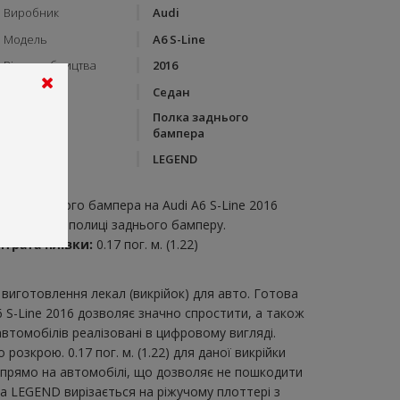
Виробник
Audi
Модель
A6 S-Line
Рік виробництва
2016
Тип кузову
Седан
Полка заднього
Категорія
бампера
Бренд
LEGEND
пис:
олка заднього бампера на Audi A6 S-Line 2016
икрійка для полиці заднього бамперу.
итрата плівки:
0.17 пог. м. (1.22)
виготовлення лекал (викрійок) для авто. Готова
 S-Line 2016 дозволяє значно спростити, а також
втомобілів реалізовані в цифровому вигляді.
зкрою. 0.17 пог. м. (1.22) для даної викрійки
и прямо на автомобілі, що дозволяє не пошкодити
ка LEGEND вирізається на ріжучому плоттері з