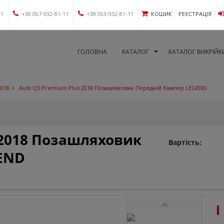
11
+38 067-932-81-11
+38 063-932-81-11
КОШИК
РЕЄСТРАЦІЯ
ГОЛОВНА
КАТАЛОГ
КАТАЛОГ ВИКРІЙК
2018
Audi Q5 Premium Plus 2018 Позашляховик Передній бампер LEGEND
 2018 Позашляховик
Вартість:
END