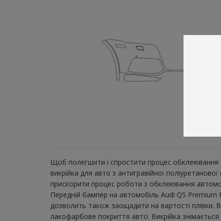
Щоб полегшити і спростити процес обклеювання а
викрійка для авто з антигравійної поліуретаново
прискорити процес роботи з обклеювання автомобі
Передній бампер на автомобіль Audi Q5 Premium Pl
дозволить також заощадити на вартості плівки. В
лакофарбове покриття авто. Викрійка знімається з