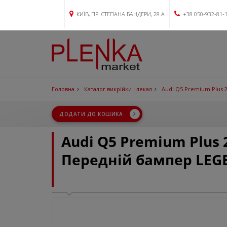
КИЇВ, ПР. СТЕПАНА БАНДЕРИ, 28 А
+38 050-932-81-
Головна
Каталог викрійки і лекал
Audi Q5 Premium Plus 
ДОДАТИ ДО КОШИКА
Audi Q5 Premium Plus
Передній бампер LEG