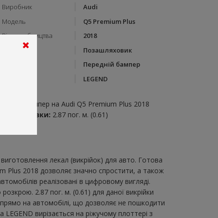
Виробник
Audi
Модель
Q5 Premium Plus
Рік виробництва
2018
Тип кузову
Позашляховик
Категорія
Передній бампер
Бренд
LEGEND
пис:
ередній бампер на Audi Q5 Premium Plus 2018
итрата плівки:
2.87 пог. м. (0.61)
виготовлення лекал (викрійок) для авто. Готова
um Plus 2018 дозволяє значно спростити, а також
втомобілів реалізовані в цифровому вигляді.
зкрою. 2.87 пог. м. (0.61) для даної викрійки
и прямо на автомобілі, що дозволяє не пошкодити
ка LEGEND вирізається на ріжучому плоттері з