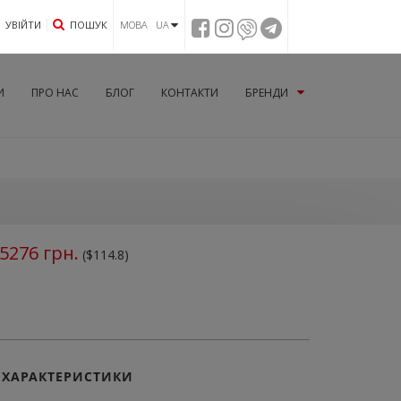
УВIЙТИ
ПОШУК
МОВА UA
И
ПРО НАС
БЛОГ
КОНТАКТИ
БРЕНДИ
5276
грн.
($114.8)
ХАРАКТЕРИСТИКИ