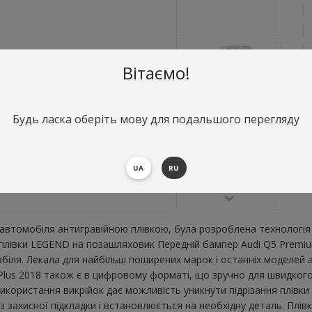
Вітаємо!
Будь ласка оберіть мову для подальшого перегляду
О
П
В
UA
RU
втомобіля антигравійною плівкою, була розроблена технологія 
ї плівки LEGEND на позашляховик Передній бампер Audi Q5 Premi
ля. Лекала для найбільш поширених марок і останніх моделей а
us 2018 також є в цифровому форматі, що зручно для швидкого ро
икористання викрійок дає можливість уникнути підрізання плівк
 захисної підкладки і встановлюється на необхідну деталь. Плів