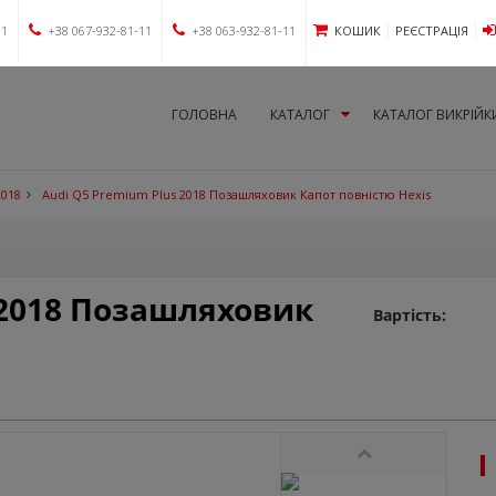
11
+38 067-932-81-11
+38 063-932-81-11
КОШИК
РЕЄСТРАЦІЯ
ГОЛОВНА
КАТАЛОГ
КАТАЛОГ ВИКРІЙК
2018
Audi Q5 Premium Plus 2018 Позашляховик Капот повністю Hexis
 2018 Позашляховик
Вартість: