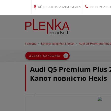
КИЇВ, ПР. СТЕПАНА БАНДЕРИ, 28 А
+38 050-932-81-
Головна
Каталог викрійки і лекал
Audi Q5 Premium Plus 
ДОДАТИ ДО КОШИКА
Audi Q5 Premium Plus
Капот повністю Hexis