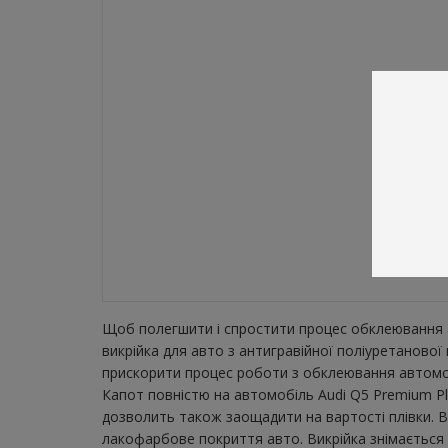
Щоб полегшити і спростити процес обклеювання а
викрійка для авто з антигравійної поліуретанової
прискорити процес роботи з обклеювання автомобі
Капот повністю на автомобіль Audi Q5 Premium Plu
дозволить також заощадити на вартості плівки. В
лакофарбове покриття авто. Викрійка знімається з