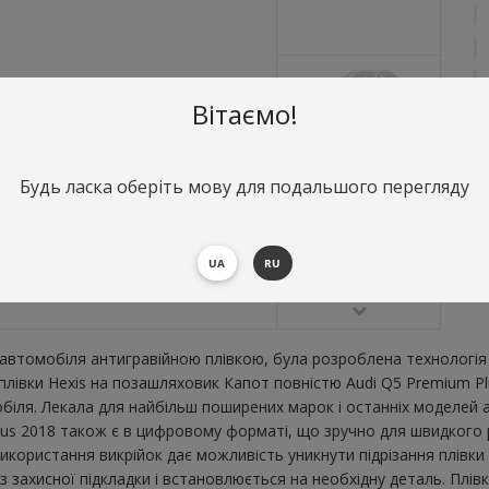
Вітаємо!
Будь ласка оберіть мову для подальшого перегляду
О
К
В
UA
RU
втомобіля антигравійною плівкою, була розроблена технологія 
 плівки Hexis на позашляховик Капот повністю Audi Q5 Premium P
ля. Лекала для найбільш поширених марок і останніх моделей а
s 2018 також є в цифровому форматі, що зручно для швидкого роз
икористання викрійок дає можливість уникнути підрізання плівк
 захисної підкладки і встановлюється на необхідну деталь. Плівк