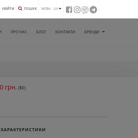
УВIЙТИ
ПОШУК
МОВА UA
И
ПРО НАС
БЛОГ
КОНТАКТИ
БРЕНДИ
0
грн.
($0)
ХАРАКТЕРИСТИКИ