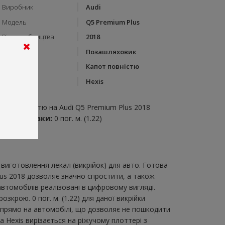
Виробник
Audi
Модель
Q5 Premium Plus
Рік виробництва
2018
Тип кузову
Позашляховик
Категорія
Капот повністю
Бренд
Hexis
пис:
апот повністю на Audi Q5 Premium Plus 2018
итрата плівки:
0 пог. м. (1.22)
виготовлення лекал (викрійок) для авто. Готова
lus 2018 дозволяє значно спростити, а також
втомобілів реалізовані в цифровому вигляді.
крою. 0 пог. м. (1.22) для даної викрійки
и прямо на автомобілі, що дозволяє не пошкодити
а Hexis вирізається на ріжучому плоттері з