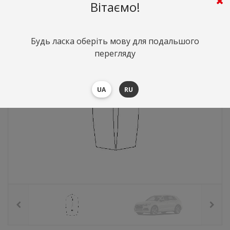
662
грн.
Вартість:
($14.4)
Вітаємо!
Будь ласка оберіть мову для подальшого
перегляду
UA
RU