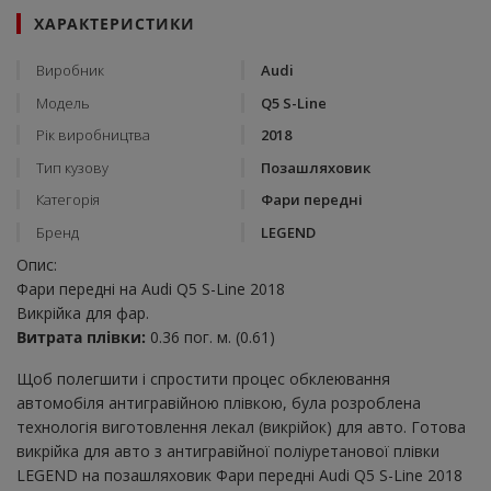
ХАРАКТЕРИСТИКИ
Виробник
Audi
Модель
Q5 S-Line
Рік виробництва
2018
Тип кузову
Позашляховик
Категорія
Фари передні
Бренд
LEGEND
Опис:
Фари передні на Audi Q5 S-Line 2018
Викрійка для фар.
Витрата плівки:
0.36 пог. м. (0.61)
Щоб полегшити і спростити процес обклеювання
автомобіля антигравійною плівкою, була розроблена
технологія виготовлення лекал (викрійок) для авто. Готова
викрійка для авто з антигравійної поліуретанової плівки
LEGEND на позашляховик Фари передні Audi Q5 S-Line 2018