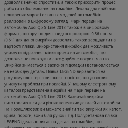
дозволяє значно спростити, а також прискорити процес
роботи з обклеювання автомобіля. Лекала для найбільш
поширених марок і останніх моделей автомобілів
реалізовані в цифровому вигляді. Фари передні на
автомобіль Audi Q5 S-Line 2018 також є в цифровому
форматі, що зручно для швидкого розкрою. 0.36 пог. м.
(0.61) для даної викрійки дозволить також заощадити на
вартості плівки. Використання викрійок дає можливість
уникнути підрізання плівки прямо на автомобілі, що
дозволяє не пошкодити лакофарбове покриття авто.
Викрійка знімається з захисної підкладки і встановлюється
на необхідну деталь. Плівка LEGEND вирізається на
ріжучому плоттері з високою точністю, що дозволяє
уникнути проблем при поклейці. У нашому електронному
каталозі представлена ​​викрійка на Фари передні на
автомобіль Audi Q5 S-Line 2018. Зазвичай викрійки
виготовляються для різних невеликих деталей автомобіля.
На Позашляховик ви можете знайти такі викрійки як: капот,
крила, пороги, зони біля ручок і т.д. Поліуретанова плівка
LEGEND ідеально лягає на деталі автомобіля, що
обклеюються, повторюючи їх контури. Купити викрійку на