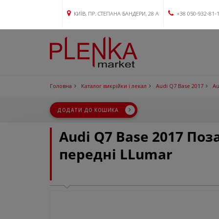
КИЇВ, ПР. СТЕПАНА БАНДЕРИ, 28 А
+38 050-932-81-
Головна
Каталог викрійки і лекал
Audi Q7 Base 2017
Au
ДОДАТИ ДО КОШИКА
Audi Q7 Base 2017 По
передні LLumar