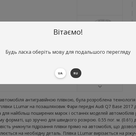
Вітаємо!
Будь ласка оберіть мову для подальшого перегляду
О
Ф
В
UA
RU
В
втомобіля антигравійною плівкою, була розроблена технологія 
ї плівки LLumar на позашляховик Фари передні Audi Q7 Base 2017
для найбільш поширених марок і останніх моделей автомобілів р
у форматі, що зручно для швидкого розкрою. 0.55 пог. м. (0.61)
ивість уникнути підрізання плівки прямо на автомобілі, що дозв
овлюється на необхідну деталь. Плівка LLumar вирізається на ріж