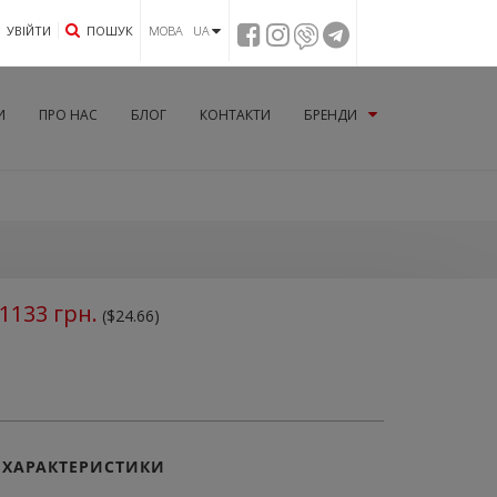
УВIЙТИ
ПОШУК
МОВА UA
И
ПРО НАС
БЛОГ
КОНТАКТИ
БРЕНДИ
1133
грн.
($24.66)
ХАРАКТЕРИСТИКИ