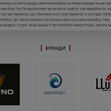
ному каталозі представлена ​​викрійка на Фари передні на автом
мобіля. На Позашляховик ви можете знайти такі викрійки як: капо
деталі автомобіля, що обклеюються, повторюючи їх контури. Куп
market, де також вказана актуальна ціна на кожну викрійку. На
і моделі. У разі, якщо вашого автомобіля немає в базі, лекала 
БРЕНДИ