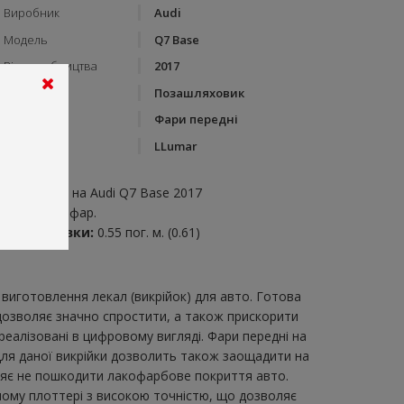
Виробник
Audi
Модель
Q7 Base
Рік виробництва
2017
Тип кузову
Позашляховик
Категорія
Фари передні
Бренд
LLumar
пис:
ари передні на Audi Q7 Base 2017
икрійка для фар.
итрата плівки:
0.55 пог. м. (0.61)
виготовлення лекал (викрійок) для авто. Готова
 дозволяє значно спростити, а також прискорити
еалізовані в цифровому вигляді. Фари передні на
 для даної викрійки дозволить також заощадити на
оляє не пошкодити лакофарбове покриття авто.
учому плоттері з високою точністю, що дозволяє