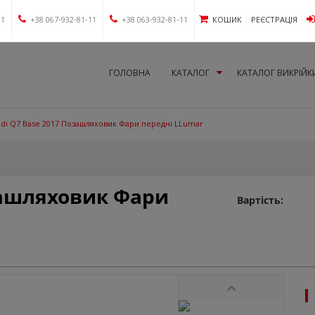
11
+38 067-932-81-11
+38 063-932-81-11
КОШИК
РЕЄСТРАЦІЯ
ГОЛОВНА
КАТАЛОГ
КАТАЛОГ ВИКРІЙК
di Q7 Base 2017 Позашляховик Фари передні LLumar
зашляховик Фари
Вартість: