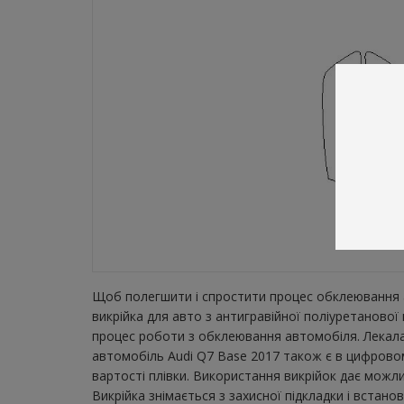
Щоб полегшити і спростити процес обклеювання а
викрійка для авто з антигравійної поліуретаново
процес роботи з обклеювання автомобіля. Лекала 
автомобіль Audi Q7 Base 2017 також є в цифровом
вартості плівки. Використання викрійок дає можл
Викрійка знімається з захисної підкладки і встан