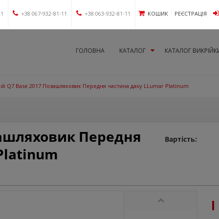
11
+38 067-932-81-11
+38 063-932-81-11
КОШИК
РЕЄСТРАЦІЯ
ГОЛОВНА
КАТАЛОГ
КАТАЛОГ ВИКРІЙК
di Q7 Base 2017 Позашляховик Передня частина даху LLumar Platinum
зашляховик Передня
Вартість:
Platinum