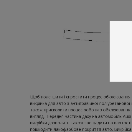
Щоб полегшити і спростити процес обклеювання а
викрійка для авто з антигравійної поліуретанової
також прискорити процес роботи з обклеювання а
вигляді. Передня частина даху на автомобіль Audi
викрійки дозволить також заощадити на вартості 
пошкодити лакофарбове покриття авто. Викрійка зн