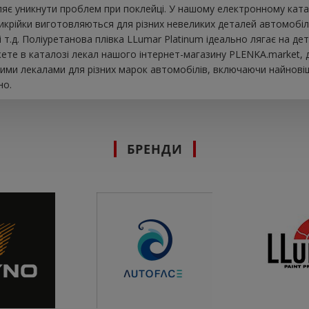
яє уникнути проблем при поклейці. У нашому електронному катал
викрійки виготовляються для різних невеликих деталей автомобі
к і т.д. Поліуретанова плівка LLumar Platinum ідеально лягає на
ете в каталозі лекал нашого інтернет-магазину PLENKA.market, 
ими лекалами для різних марок автомобілів, включаючи найновіш
но.
БРЕНДИ