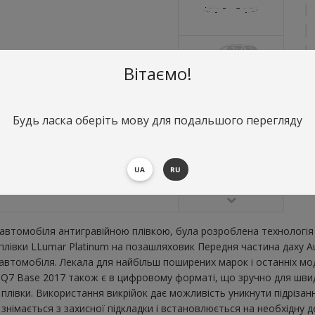
Вітаємо!
Будь ласка оберіть мову для подальшого перегляду
О
П
UA
RU
В
втомобіля антигравійною плівкою, була розроблена технологія 
 плівки LLumar Platinum на позашляховик Передня частина даху A
втомобіля. Лекала для найбільш поширених марок і останніх мо
 Q7 Base 2017 також є в цифровому форматі, що зручно для швидко
плівки. Використання викрійок дає можливість уникнути підрізан
імається з захисної підкладки і встановлюється на необхідну де