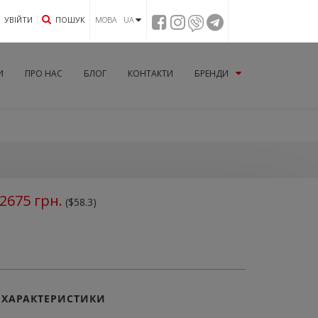
УВIЙТИ
ПОШУК
МОВА UA
И
ПРО НАС
БЛОГ
КОНТАКТИ
БРЕНДИ
2675
грн.
($58.3)
ХАРАКТЕРИСТИКИ