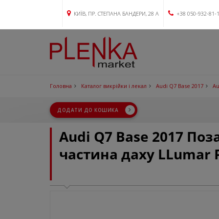
КИЇВ, ПР. СТЕПАНА БАНДЕРИ, 28 А
+38 050-932-81-
Головна
Каталог викрійки і лекал
Audi Q7 Base 2017
Au
ДОДАТИ ДО КОШИКА
Audi Q7 Base 2017 По
частина даху LLumar 