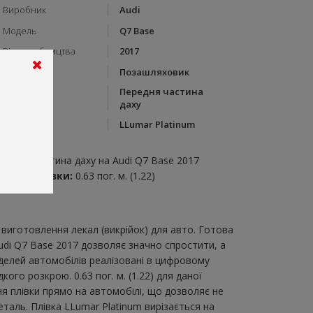
Виробник
Audi
Модель
Q7 Base
Рік виробництва
2017
Тип кузову
Позашляховик
Передня частина
Категорія
даху
Бренд
LLumar Platinum
пис:
ередня частина даху на Audi Q7 Base 2017
итрата плівки:
0.63 пог. м. (1.22)
виготовлення лекал (викрійок) для авто. Готова
udi Q7 Base 2017 дозволяє значно спростити, а
делей автомобілів реалізовані в цифровому
го розкрою. 0.63 пог. м. (1.22) для даної
ня плівки прямо на автомобілі, що дозволяє не
таль. Плівка LLumar Platinum вирізається на