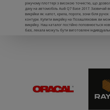
ріжучому плоттері з високою точністю, що дозвол
даху на автомобіль Audi Q7 Base 2017. Зазвичай 
викрійки як: капот, крила, пороги, зони біля ручо
контури. Купити викрійку на Позашляховик ви мож
викрійку. Наш каталог постійно поповнюється нов
базі, лекала можуть бути виготовлені індивідуаль