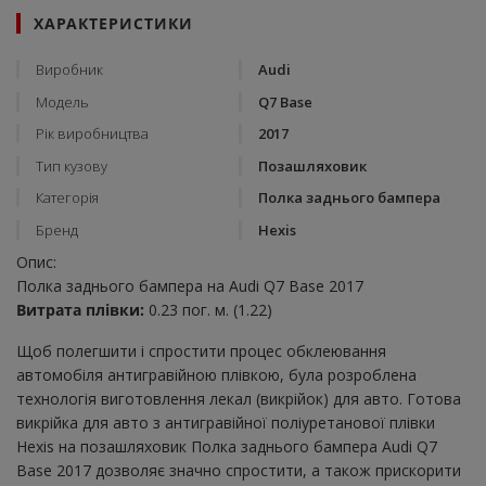
ХАРАКТЕРИСТИКИ
Виробник
Audi
Модель
Q7 Base
Рік виробництва
2017
Тип кузову
Позашляховик
Категорія
Полка заднього бампера
Бренд
Hexis
Опис:
Полка заднього бампера на Audi Q7 Base 2017
Витрата плівки:
0.23 пог. м. (1.22)
Щоб полегшити і спростити процес обклеювання
автомобіля антигравійною плівкою, була розроблена
технологія виготовлення лекал (викрійок) для авто. Готова
викрійка для авто з антигравійної поліуретанової плівки
Hexis на позашляховик Полка заднього бампера Audi Q7
Base 2017 дозволяє значно спростити, а також прискорити