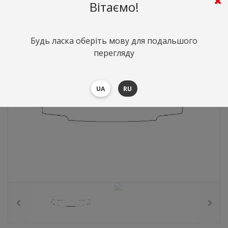
760
грн.
Вартість:
($16.56)
Вітаємо!
Будь ласка оберіть мову для подальшого
перегляду
UA
RU