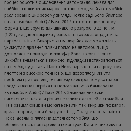
процес роботи з обклеювання автомобіля. Лекала для
найбільш поширених марок і останніх моделей автомобілів
реалізовані в цифровому вигляді. Полка заднього бампера
на автомобіль Audi Q7 Base 2017 також є в цифровому
форматі, що зручно для швидкого розкрою. 0.23 пог. м.
(1.22) для даної викрійки дозволить також заощадити на
вартості плівки. Використання викрійок дає можливість
уникнути підрізання плівки прямо на автомобілі, що
дозволяє не пошкодити лакофарбове покриття авто.
Викрійка знімається з захисної підкладки і встановлюється
на необхідну деталь. Плівка Hexis вирізається на ріжучому
плоттері з високою точністю, що дозволяє уникнути
проблем при поклейці. У нашому електронному каталозі
представлена ​​викрійка на Полка заднього бампера на
автомобіль Audi Q7 Base 2017. Зазвичай викрійки
виготовляються для різних невеликих деталей автомобіля.
На Позашляховик ви можете знайти такі викрійки як: капот,
крила, пороги, зони біля ручок і т.д. Поліуретанова плівка
Hexis ідеально лягає на деталі автомобіля, що
обклеюються, повторюючи їх контури. Купити викрійку на
Позашляховик ви можете в каталозі лекал нашого інтернет-