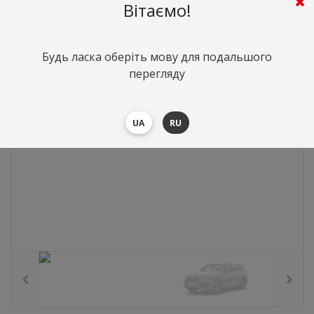
0
грн.
Вартість:
($0)
Вітаємо!
Будь ласка оберіть мову для подальшого
перегляду
UA
RU