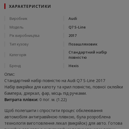
ХАРАКТЕРИСТИКИ
Виробник
Audi
Модель
Q7 S-Line
Рік виробництва
2017
Тип кузову
Позашляховик
Стандартний набір
Категорія
повністю
Бренд
Hexis
Опис:
Стандартний набір повністю на Audi Q7 S-Line 2017
Набір викрійки для капоту та крил повністю, повної оклейки
бампера, дзеркал, фар, місць під ручками.
Витрата плівки:
0 пог. м. (1.22)
Щоб полегшити і спростити процес обклеювання
автомобіля антигравійною плівкою, була розроблена
технологія виготовлення лекал (викрійок) для авто. Готова