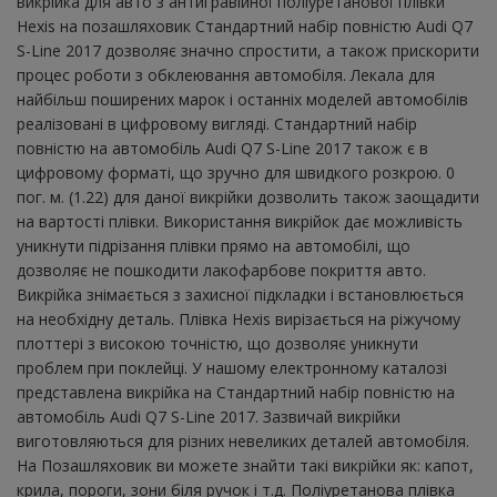
викрійка для авто з антигравійної поліуретанової плівки
Hexis на позашляховик Стандартний набір повністю Audi Q7
S-Line 2017 дозволяє значно спростити, а також прискорити
процес роботи з обклеювання автомобіля. Лекала для
найбільш поширених марок і останніх моделей автомобілів
реалізовані в цифровому вигляді. Стандартний набір
повністю на автомобіль Audi Q7 S-Line 2017 також є в
цифровому форматі, що зручно для швидкого розкрою. 0
пог. м. (1.22) для даної викрійки дозволить також заощадити
на вартості плівки. Використання викрійок дає можливість
уникнути підрізання плівки прямо на автомобілі, що
дозволяє не пошкодити лакофарбове покриття авто.
Викрійка знімається з захисної підкладки і встановлюється
на необхідну деталь. Плівка Hexis вирізається на ріжучому
плоттері з високою точністю, що дозволяє уникнути
проблем при поклейці. У нашому електронному каталозі
представлена ​​викрійка на Стандартний набір повністю на
автомобіль Audi Q7 S-Line 2017. Зазвичай викрійки
виготовляються для різних невеликих деталей автомобіля.
На Позашляховик ви можете знайти такі викрійки як: капот,
крила, пороги, зони біля ручок і т.д. Поліуретанова плівка