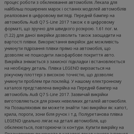
процес роботи з обклеювання автомобіля. Лекала для
найбільш поширених марок і останніх моделей автомобілів
реалізовані в цифровому вигляді. Передній бампер на
автомобіль Audi Q7 S-Line 2017 також є в цифровому
форматі, що зручно для швидкого розкрою. 1.61 пог. м.
(1.22) для даної викрійки дозволить також заощадити на
вартості плівки. Використання викрійок дає можливість
уникнути підрізання плівки прямо на автомобілі, що
дозволяє не пошкодити лакофарбове покриття авто.
Викрійка знімається з захисної підкладки і встановлюється
на необхідну деталь. Плівка LEGEND вирізається на
ріжучому плоттері з високою точністю, що дозволяє
уникнути проблем при поклейці. У нашому електронному
каталозі представлена ​​викрійка на Передній бампер на
автомобіль Audi Q7 S-Line 2017. Зазвичай викрійки
виготовляються для різних невеликих деталей автомобіля.
На Позашляховик ви можете знайти такі викрійки як: капот,
крила, пороги, зони біля ручок і т.д. Поліуретанова плівка
LEGEND ідеально лягає на деталі автомобіля, що
обклеюються, повторюючи їх контури. Купити викрійку на
Позашляховик ви можете в каталозі лекал нашого інтернет-