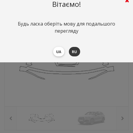
5920
грн.
Вартість:
($128.8)
Вітаємо!
Будь ласка оберіть мову для подальшого
перегляду
UA
RU