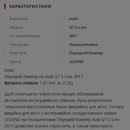
ХАРАКТЕРИСТИКИ
Виробник
Audi
Модель
Q7 S-Line
Рік виробництва
2017
Тип кузову
Позашляховик
Категорія
Передній бампер
Бренд
LEGEND
Опис:
Передній бампер на Audi Q7 S-Line 2017
Витрата плівки:
1.61 пог. м. (1.22)
Щоб полегшити і спростити процес обклеювання
автомобіля антигравійною плівкою, була розроблена
технологія виготовлення лекал (викрійок) для авто. Готова
викрійка для авто з антигравійної поліуретанової плівки
LEGEND на позашляховик Передній бампер Audi Q7 S-Line
2017 дозволяє значно спростити, а також прискорити