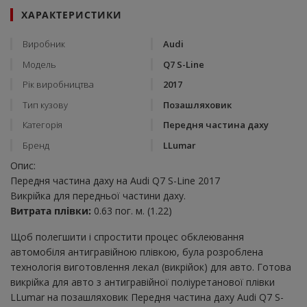
ХАРАКТЕРИСТИКИ
Виробник
Audi
Модель
Q7 S-Line
Рік виробництва
2017
Тип кузову
Позашляховик
Категорія
Передня частина даху
Бренд
LLumar
Опис:
Передня частина даху на Audi Q7 S-Line 2017
Викрійка для передньої частини даху.
Витрата плівки:
0.63 пог. м. (1.22)
Щоб полегшити і спростити процес обклеювання
автомобіля антигравійною плівкою, була розроблена
технологія виготовлення лекал (викрійок) для авто. Готова
викрійка для авто з антигравійної поліуретанової плівки
LLumar на позашляховик Передня частина даху Audi Q7 S-