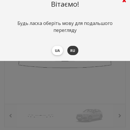
2596
грн.
Вартість:
($56.49)
Вітаємо!
Будь ласка оберіть мову для подальшого
перегляду
UA
RU