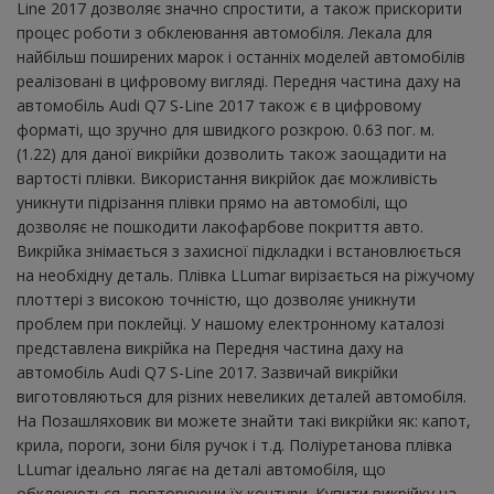
Line 2017 дозволяє значно спростити, а також прискорити
процес роботи з обклеювання автомобіля. Лекала для
найбільш поширених марок і останніх моделей автомобілів
реалізовані в цифровому вигляді. Передня частина даху на
автомобіль Audi Q7 S-Line 2017 також є в цифровому
форматі, що зручно для швидкого розкрою. 0.63 пог. м.
(1.22) для даної викрійки дозволить також заощадити на
вартості плівки. Використання викрійок дає можливість
уникнути підрізання плівки прямо на автомобілі, що
дозволяє не пошкодити лакофарбове покриття авто.
Викрійка знімається з захисної підкладки і встановлюється
на необхідну деталь. Плівка LLumar вирізається на ріжучому
плоттері з високою точністю, що дозволяє уникнути
проблем при поклейці. У нашому електронному каталозі
представлена ​​викрійка на Передня частина даху на
автомобіль Audi Q7 S-Line 2017. Зазвичай викрійки
виготовляються для різних невеликих деталей автомобіля.
На Позашляховик ви можете знайти такі викрійки як: капот,
крила, пороги, зони біля ручок і т.д. Поліуретанова плівка
LLumar ідеально лягає на деталі автомобіля, що
обклеюються, повторюючи їх контури. Купити викрійку на