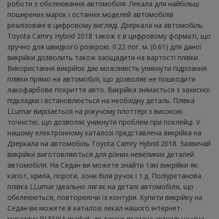
роботи з обклеювання автомобіля. Лекала для найбільш
поширених марок і останніх моделей автомобілів
реалізовані в цифровому вигляді. Дзеркала на автомобіль
Toyota Camry Hybrid 2018 також є в цифровому форматі, що
зручно для швидкого розкрою. 0.22 пог. м. (0.61) для даної
викрійки дозволить також заощадити на вартості плівки.
Використання викрійок дає можливість уникнути підрізання
плівки прямо на автомобілі, що дозволяє не пошкодити
лакофарбове покриття авто. Викрійка знімається з захисної
підкладки і встановлюється на необхідну деталь. Плівка
LLumar вирізається на ріжучому плоттері з високою
точністю, що дозволяє уникнути проблем при поклейці. У
нашому електронному каталозі представлена ​​викрійка на
Дзеркала на автомобіль Toyota Camry Hybrid 2018. Зазвичай
викрійки виготовляються для різних невеликих деталей
автомобіля. На Седан ви можете знайти такі викрійки як:
капот, крила, пороги, зони біля ручок і т.д. Поліуретанова
плівка LLumar ідеально лягає на деталі автомобіля, що
обклеюються, повторюючи їх контури. Купити викрійку на
Седан ви можете в каталозі лекал нашого інтернет-
магазину PLENKA.market, де також вказана актуальна ціна