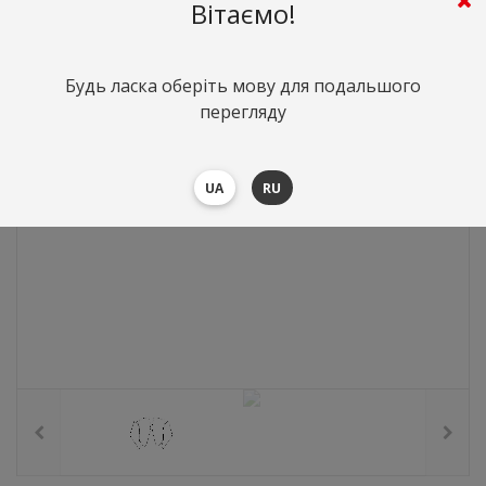
453
грн.
Вартість:
($9.86)
Вітаємо!
Будь ласка оберіть мову для подальшого
перегляду
UA
RU