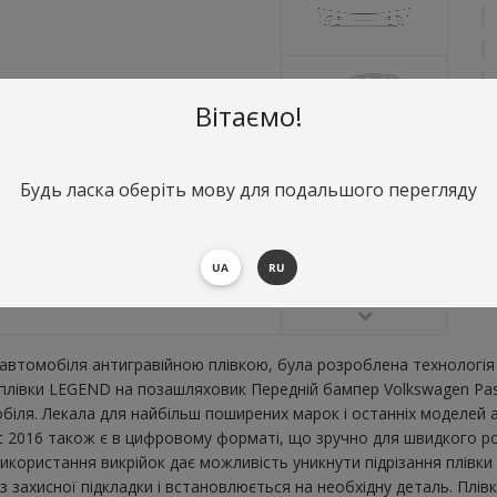
Вітаємо!
Будь ласка оберіть мову для подальшого перегляду
О
П
В
UA
RU
втомобіля антигравійною плівкою, була розроблена технологія 
ї плівки LEGEND на позашляховик Передній бампер Volkswagen Pa
ля. Лекала для найбільш поширених марок і останніх моделей а
2016 також є в цифровому форматі, що зручно для швидкого розкр
икористання викрійок дає можливість уникнути підрізання плівк
 захисної підкладки і встановлюється на необхідну деталь. Плів