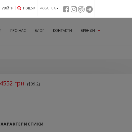
УВIЙТИ
ПОШУК
МОВА UA
И
ПРО НАС
БЛОГ
КОНТАКТИ
БРЕНДИ
4552
грн.
($99.2)
ХАРАКТЕРИСТИКИ