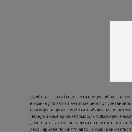
Щоб полегшити і спростити процес обклеювання а
викрійка для авто з антигравійної поліуретаново
прискорити процес роботи з обклеювання автомобі
Передній бампер на автомобіль Volkswagen Passat 
дозволить також заощадити на вартості плівки. В
лакофарбове покриття авто. Викрійка знімається з