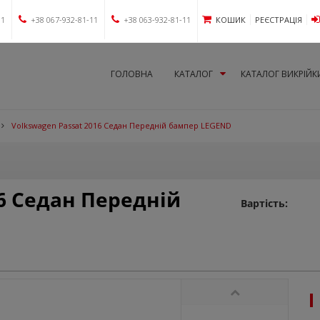
11
+38 067-932-81-11
+38 063-932-81-11
КОШИК
РЕЄСТРАЦІЯ
ГОЛОВНА
КАТАЛОГ
КАТАЛОГ ВИКРІЙК
Volkswagen Passat 2016 Седан Передній бампер LEGEND
16 Седан Передній
Вартість: