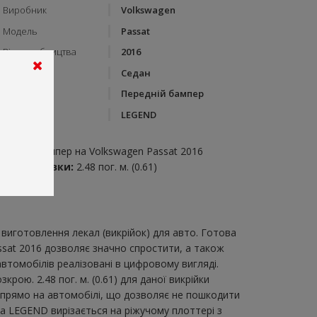
Виробник
Volkswagen
Модель
Passat
Рік виробництва
2016
Тип кузову
Седан
Категорія
Передній бампер
Бренд
LEGEND
пис:
ередній бампер на Volkswagen Passat 2016
итрата плівки:
2.48 пог. м. (0.61)
виготовлення лекал (викрійок) для авто. Готова
ssat 2016 дозволяє значно спростити, а також
втомобілів реалізовані в цифровому вигляді.
ою. 2.48 пог. м. (0.61) для даної викрійки
и прямо на автомобілі, що дозволяє не пошкодити
ка LEGEND вирізається на ріжучому плоттері з