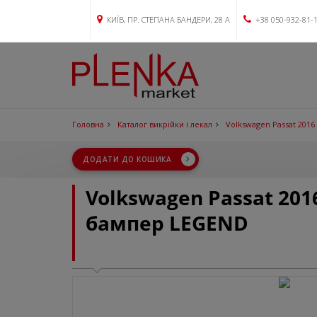
КИЇВ, ПР. СТЕПАНА БАНДЕРИ, 28 А
+38 050-932-81-
Головна
Каталог викрійки і лекал
Volkswagen Passat 2016
ДОДАТИ ДО КОШИКА
Volkswagen Passat 20
бампер LEGEND