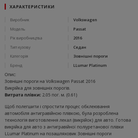
ХАРАКТЕРИСТИКИ
Виробник
Volkswagen
Модель
Passat
Рік виробництва
2016
Тип кузову
Седан
Категорія
Зовнішні пороги
Бренд
LLumar Platinum
Опис:
Зовнішні пороги на Volkswagen Passat 2016
Викрійка для зовнішніх порогів.
Витрата плівки:
2.05 пог. м. (0.61)
Щоб полегшити і спростити процес обклеювання
автомобіля антигравійною плівкою, була розроблена
технологія виготовлення лекал (викрійок) для авто. Готова
викрійка для авто з антигравійної поліуретанової плівки
LLumar Platinum на позашляховик Зовнішні пороги