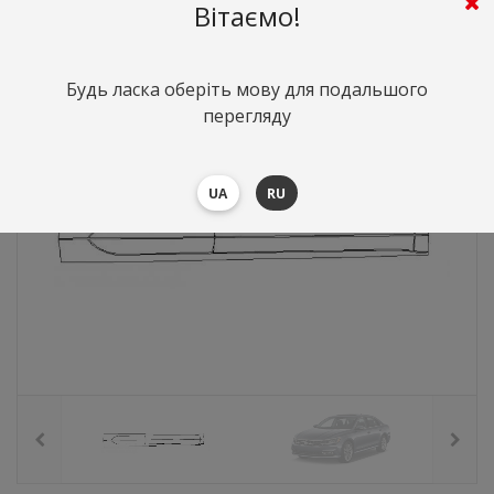
4359
грн.
Вартість:
($94.85)
Вітаємо!
Будь ласка оберіть мову для подальшого
перегляду
UA
RU