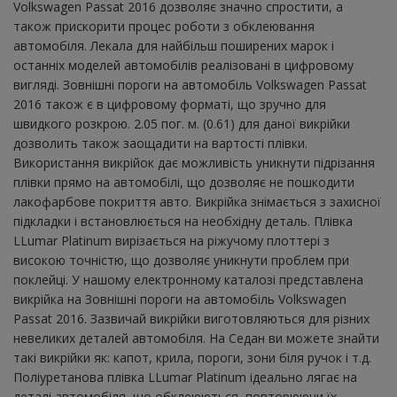
Volkswagen Passat 2016 дозволяє значно спростити, а
також прискорити процес роботи з обклеювання
автомобіля. Лекала для найбільш поширених марок і
останніх моделей автомобілів реалізовані в цифровому
вигляді. Зовнішні пороги на автомобіль Volkswagen Passat
2016 також є в цифровому форматі, що зручно для
швидкого розкрою. 2.05 пог. м. (0.61) для даної викрійки
дозволить також заощадити на вартості плівки.
Використання викрійок дає можливість уникнути підрізання
плівки прямо на автомобілі, що дозволяє не пошкодити
лакофарбове покриття авто. Викрійка знімається з захисної
підкладки і встановлюється на необхідну деталь. Плівка
LLumar Platinum вирізається на ріжучому плоттері з
високою точністю, що дозволяє уникнути проблем при
поклейці. У нашому електронному каталозі представлена ​​
викрійка на Зовнішні пороги на автомобіль Volkswagen
Passat 2016. Зазвичай викрійки виготовляються для різних
невеликих деталей автомобіля. На Седан ви можете знайти
такі викрійки як: капот, крила, пороги, зони біля ручок і т.д.
Поліуретанова плівка LLumar Platinum ідеально лягає на
деталі автомобіля, що обклеюються, повторюючи їх