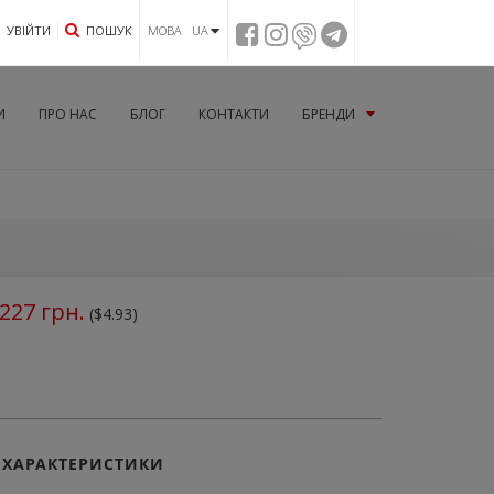
УВIЙТИ
ПОШУК
МОВА UA
И
ПРО НАС
БЛОГ
КОНТАКТИ
БРЕНДИ
227
грн.
($4.93)
ХАРАКТЕРИСТИКИ