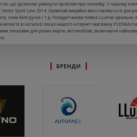
істю, що дозволяє уникнути проблем при поклейці. У нашому елек
Series Sport Line 2014. Зазвичай викрійки виготовляються для рі
оги, зони біля ручок і т.д. Поліуретанова плівка LLumar ідеальн
ви можете в каталозі лекал нашого інтернет-магазину PLENKA.mar
ими лекалами для різних марок автомобілів, включаючи найновіш
но.
БРЕНДИ