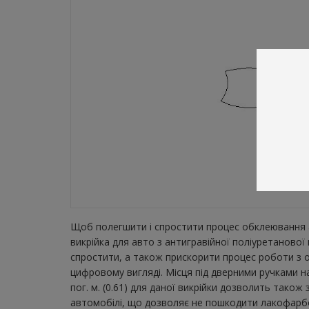
Щоб полегшити і спростити процес обклеювання а
викрійка для авто з антигравійної поліуретанової
спростити, а також прискорити процес роботи з о
цифровому вигляді. Місця під дверними ручками н
пог. м. (0.61) для даної викрійки дозволить тако
автомобілі, що дозволяє не пошкодити лакофарбов