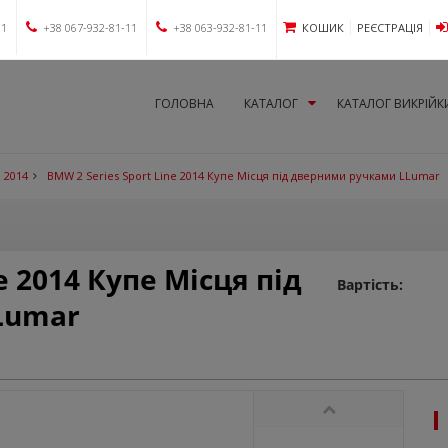
11
+38 067-932-81-11
+38 063-932-81-11
КОШИК
РЕЄСТРАЦІЯ
ГОЛОВНА
КАТАЛОГ
КАТАЛОГ ВИКРІЙК
 2014
BMW 2 Series Sport Line 2014 Купе Місця під дверними ручками LLumar
e 2014 Купе Місця під
Вартість:
Lumar