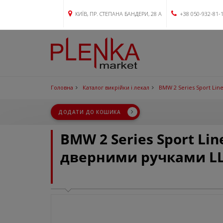
КИЇВ, ПР. СТЕПАНА БАНДЕРИ, 28 А
+38 050-932-81-
Головна
Каталог викрійки і лекал
BMW 2 Series Sport Line
ДОДАТИ ДО КОШИКА
BMW 2 Series Sport Lin
дверними ручками L