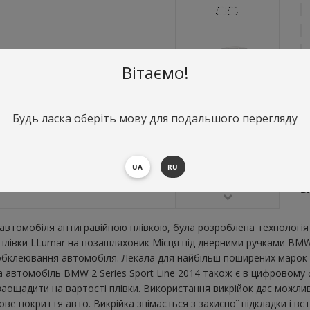
Вітаємо!
Будь ласка оберіть мову для подальшого перегляду
О
М
UA
RU
Li
В
втомобіля антигравійною плівкою, була розроблена технологія 
 плівки LLumar на позашляховик Місця під дверними ручками BMW 
бклеювання автомобіля. Лекала для найбільш поширених марок і
а автомобіль BMW 2 Series Sport Line 2014 також є в цифровому
ж заощадити на вартості плівки. Використання викрійок дає можлив
е покриття авто. Викрійка знімається з захисної підкладки і вс