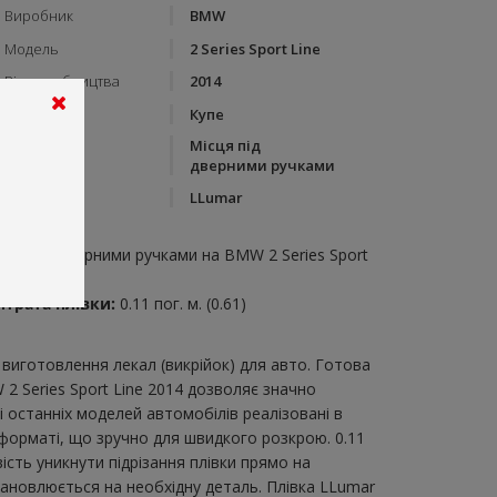
Виробник
BMW
Модель
2 Series Sport Line
Рік виробництва
2014
Тип кузову
Купе
Місця під
Категорія
дверними ручками
Бренд
LLumar
пис:
ісця під дверними ручками на BMW 2 Series Sport
ne 2014
итрата плівки:
0.11 пог. м. (0.61)
виготовлення лекал (викрійок) для авто. Готова
2 Series Sport Line 2014 дозволяє значно
 останніх моделей автомобілів реалізовані в
 форматі, що зручно для швидкого розкрою. 0.11
ість уникнути підрізання плівки прямо на
тановлюється на необхідну деталь. Плівка LLumar