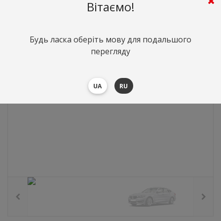
0
грн.
Вартість:
($0)
Вітаємо!
Будь ласка оберіть мову для подальшого
перегляду
UA
RU