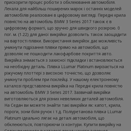
прискорити процес роботи з обклеювання автомобіля.
Лекала для найбільш поширених марок і останніх моделей
автомобілів реалізовані в цифровому вигляді. Передні крила
повністю на автомобіль BMW 3 Series 2017 також є в
цифровому форматі, що зручно для швидкого розкрою. 0
пог. м. (1.22) для даної викрійки дозволить також заощадити
на вартості плівки. Використання викрійок дає можливість
уникнути підрізання плівки прямо на автомобілі, що
дозволяє не пошкодити лакофарбове покриття авто.
Викрійка знімається з захисної підкладки і встановлюється
на необхідну деталь. Плівка LLumar Platinum вирізається на
ріжучому плоттері з високою точністю, що дозволяє
уникнути проблем при поклейці. У нашому електронному
каталозі представлена ​​викрійка на Передні крила повністю
на автомобіль BMW 3 Series 2017. Зазвичай викрійки
виготовляються для різних невеликих деталей автомобіля.
На Седан ви можете знайти такі викрійки як: капот, крила,
пороги, зони біля ручок і т.д. Поліуретанова плівка LLumar
Platinum ідеально лягає на деталі автомобіля, що
обклеюються, повторюючи їх контури. Купити викрійку на
Седан ви можете в каталозі лекал нашого інтернет-