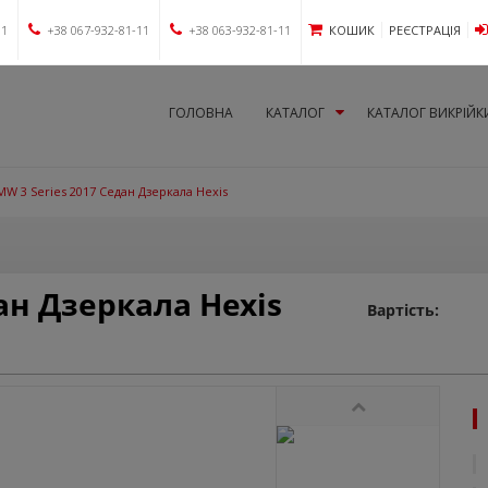
11
+38 067-932-81-11
+38 063-932-81-11
КОШИК
РЕЄСТРАЦІЯ
ГОЛОВНА
КАТАЛОГ
КАТАЛОГ ВИКРІЙК
MW 3 Series 2017 Седан Дзеркала Hexis
ан Дзеркала Hexis
Вартість: