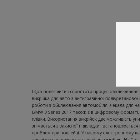
Щоб полегшити і спростити процес обклеювання а
викрійка для авто з антигравійної поліуретаново
роботи з обклеювання автомобіля. Лекала для най
BMW 3 Series 2017 також є в цифровому форматі, 
плівки. Використання викрійок дає можливість ун
знімається з захисної підкладки і встановлюється
проблем при поклейці. У нашому електронному кат
для різних невеликих деталей автомобіля. На Седан