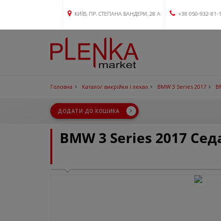
КИЇВ, ПР. СТЕПАНА БАНДЕРИ, 28 А
+38 050-932-81-
Головна
Каталог викрійки і лекал
BMW 3 Series 2017
B
ДОДАТИ ДО КОШИКА
BMW 3 Series 2017 Сед