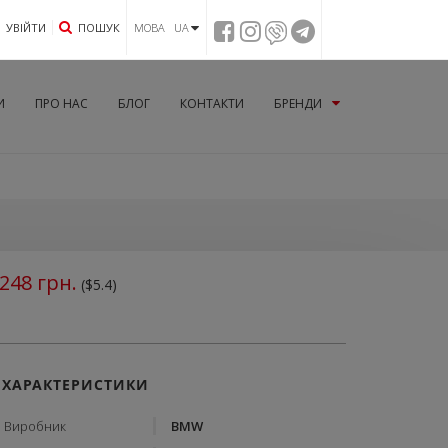
УВIЙТИ
ПОШУК
МОВА UA
И
ПРО НАС
БЛОГ
КОНТАКТИ
БРЕНДИ
248
грн.
($5.4)
ХАРАКТЕРИСТИКИ
Виробник
BMW