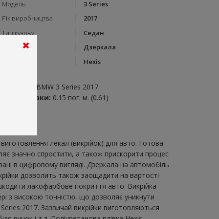
Модель
3 Series
Рік виробництва
2017
Тип кузову
Седан
Категорія
Дзеркала
Бренд
Hexis
пис:
зеркала на BMW 3 Series 2017
итрата плівки:
0.15 пог. м. (0.61)
виготовлення лекал (викрійок) для авто. Готова
оляє значно спростити, а також прискорити процес
вані в цифровому вигляді. Дзеркала на автомобіль
викрійки дозволить також заощадити на вартості
ошкодити лакофарбове покриття авто. Викрійка
тері з високою точністю, що дозволяє уникнути
Series 2017. Зазвичай викрійки виготовляються
ля ручок і т.д. Поліуретанова плівка Hexis