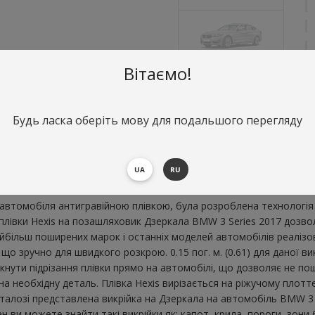
Вітаємо!
О
Будь ласка оберіть мову для подальшого перегляду
Д
В
UA
RU
втомобіля антигравійною плівкою, була розроблена технологія 
ї плівки Hexis на позашляховик Дзеркала BMW 3 Series 2017 дозв
більш поширених марок і останніх моделей автомобілів реалізо
що зручно для швидкого розкрою. 0.15 пог. м. (0.61) для даної 
икнути підрізання плівки прямо на автомобілі, що дозволяє не п
 на необхідну деталь. Плівка Hexis вирізається на ріжучому плот
алозі представлена ​​викрійка на Дзеркала на автомобіль BMW 3 
 ви можете знайти такі викрійки як: капот, крила, пороги, зони бі