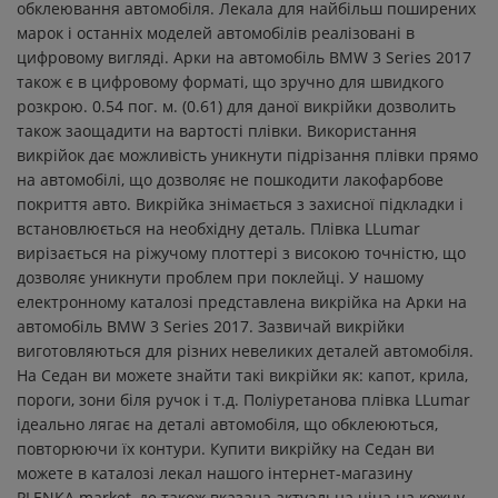
обклеювання автомобіля. Лекала для найбільш поширених
марок і останніх моделей автомобілів реалізовані в
цифровому вигляді. Арки на автомобіль BMW 3 Series 2017
також є в цифровому форматі, що зручно для швидкого
розкрою. 0.54 пог. м. (0.61) для даної викрійки дозволить
також заощадити на вартості плівки. Використання
викрійок дає можливість уникнути підрізання плівки прямо
на автомобілі, що дозволяє не пошкодити лакофарбове
покриття авто. Викрійка знімається з захисної підкладки і
встановлюється на необхідну деталь. Плівка LLumar
вирізається на ріжучому плоттері з високою точністю, що
дозволяє уникнути проблем при поклейці. У нашому
електронному каталозі представлена ​​викрійка на Арки на
автомобіль BMW 3 Series 2017. Зазвичай викрійки
виготовляються для різних невеликих деталей автомобіля.
На Седан ви можете знайти такі викрійки як: капот, крила,
пороги, зони біля ручок і т.д. Поліуретанова плівка LLumar
ідеально лягає на деталі автомобіля, що обклеюються,
повторюючи їх контури. Купити викрійку на Седан ви
можете в каталозі лекал нашого інтернет-магазину
PLENKA.market, де також вказана актуальна ціна на кожну