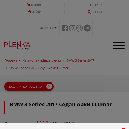
КОШИК
РЕЄСТРАЦІЯ
УВIЙТИ
ПОШУК
МОВА UA
Головна
Каталог викрійки і лекал
BMW 3 Series 2017
BMW 3 Series 2017 Седан Арки LLumar
ДОДАТИ ДО КОШИКА
BMW 3 Series 2017 Седан Арки LLumar
1113
грн.
Вартість:
($24.21)