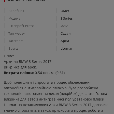
Виробник
BMW
Модель
3 Series
Рік виробництва
2017
Тип кузову
Седан
Категорія
Арки
Бренд
LLumar
Опис:
Арки на BMW 3 Series 2017
Викрійка для арок.
Витрата плівки:
0.54 пог. м. (0.61)
Щоб полегшити і спростити процес обклеювання
автомобіля антигравійною плівкою, була розроблена
технологія виготовлення лекал (викрійок) для авто. Готова
викрійка для авто з антигравійної поліуретанової плівки
LLumar на позашляховик Арки BMW 3 Series 2017 дозволяє
значно спростити, а також прискорити процес роботи з