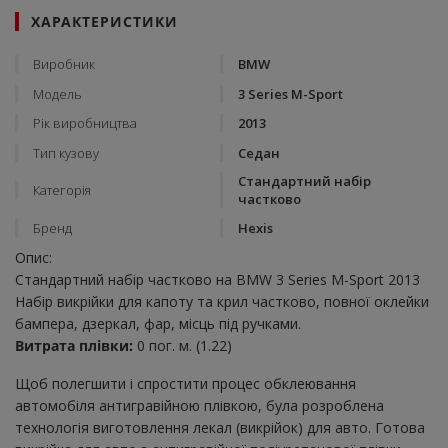
ХАРАКТЕРИСТИКИ
Виробник
BMW
Модель
3 Series M-Sport
Рік виробництва
2013
Тип кузову
Седан
Стандартний набір
Категорія
частково
Бренд
Hexis
Опис:
Стандартний набір частково на BMW 3 Series M-Sport 2013
Набір викрійки для капоту та крил частково, повної оклейки
бампера, дзеркал, фар, місць під ручками.
Витрата плівки:
0 пог. м. (1.22)
Щоб полегшити і спростити процес обклеювання
автомобіля антигравійною плівкою, була розроблена
технологія виготовлення лекал (викрійок) для авто. Готова