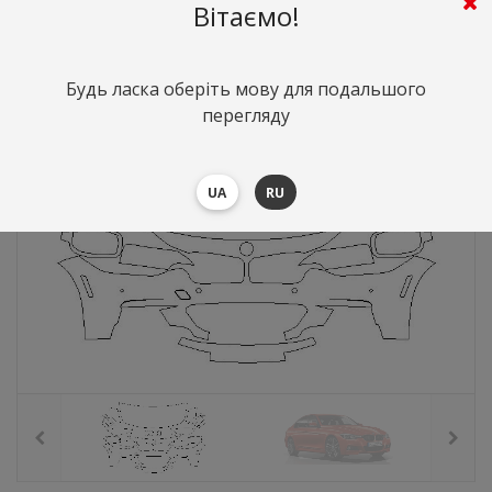
0
грн.
Вартість:
($0)
Вітаємо!
Будь ласка оберіть мову для подальшого
перегляду
UA
RU