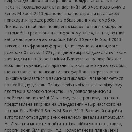
викрійка для авто з антигравійної поліуретанової плівки
Hexis на позашляховик Стандартний набір частково BMW 3
Series M-Sport 2013 дозволяє значно спростити, а також
прискорити процес роботи з обклеювання автомобіля.
Лекала для найбільш поширених марок і останніх моделей
автомобілів реалізовані в цифровому вигляді. Стандартний
набір частково на автомобіль BMW 3 Series M-Sport 2013
також є в цифровому форматі, що зручно для швидкого
розкрою. 0 пог. м. (1.22) для даної викрійки дозволить також
заощадити на вартості плівки. Використання викрійок дає
можливість уникнути підрізання плівки прямо на автомобілі,
що дозволяє не пошкодити лакофарбове покриття авто.
Викрійка знімається з захисної підкладки і встановлюється
на необхідну деталь. Плівка Hexis вирізається на ріжучому
плоттері з високою точністю, що дозволяє уникнути
проблем при поклейці. У нашому електронному каталозі
представлена ​​викрійка на Стандартний набір частково на
автомобіль BMW 3 Series M-Sport 2013. Зазвичай викрійки
виготовляються для різних невеликих деталей автомобіля.
На Седан ви можете знайти такі викрійки як: капот, крила,
пороги, зони біля ручок і т.д. Поліуретанова плівка Hexis